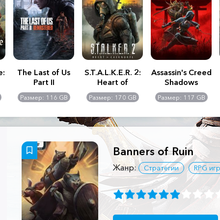
e:
The Last of Us
S.T.A.L.K.E.R. 2:
Assassin's Creed
Part II
Heart of
Shadows
Remastered
Chernobyl -
Размер: 116 GB
Размер: 170 GB
Размер: 117 GB
Ultimate Edition
Banners of Ruin
Жанр:
Стратегии
RPG иг