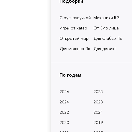
Подборки
С рус. озвучкой
Механики RG
Игры от xatab
От 3-го лица
Открытый мир
Для слабых Пк
Для мощных Пк
Для двоих!
По годам
2026
2025
2024
2023
2022
2021
2020
2019