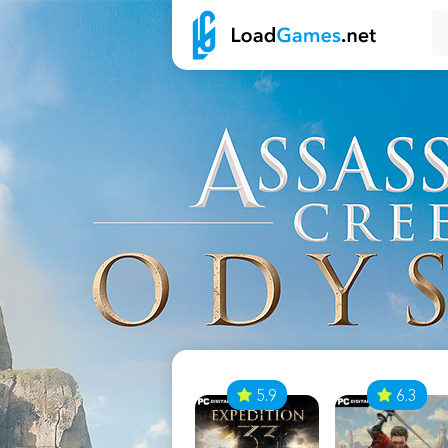
7
5.9
6.3