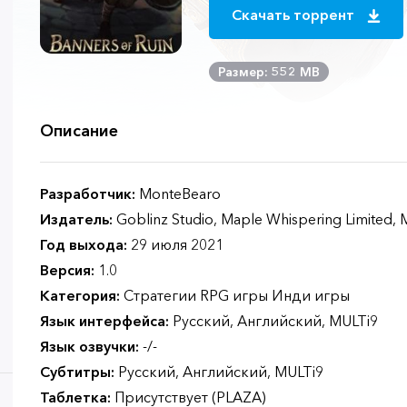
Скачать торрент
Размер: 552 MB
Описание
Разработчик:
MonteBearo
Издатель:
Goblinz Studio, Maple Whispering Limited, 
Год выхода:
29 июля 2021
Версия:
1.0
Категория:
Стратегии RPG игры Инди игры
Язык интерфейса:
Русский, Английский, MULTi9
Язык озвучки:
-/-
Субтитры:
Русский, Английский, MULTi9
Таблетка:
Присутствует (PLAZA)