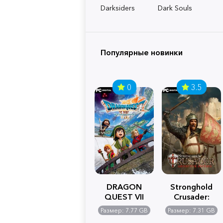
Darksiders
Dark Souls
Популярные новинки
0
3.5
DRAGON
Stronghold
QUEST VII
Crusader:
Reimagined
Definitive
Размер: 7.77 GB
Размер: 7.31 GB
Edition