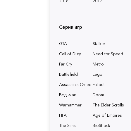
2018
2017
Серии игр
GTA
Stalker
Call of Duty
Need for Speed
Far Cry
Metro
Battlefield
Lego
Assassin's Creed
Fallout
Ведьмак
Doom
Warhammer
The Elder Scrolls
FIFA
Age of Empires
The Sims
BioShock