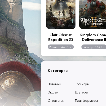
.R. 2:
Assassin's Creed
Clair Obscur:
Kingdom Com
of
Shadows
Expedition 33
Deliverance II
l -
0 GB
Размер: 117 GB
Размер: 44.9 GB
Размер: 164 GB
dition
Категории
Новинки
Топ игры
Экшен
Шутеры
Стратегии
Платформеры