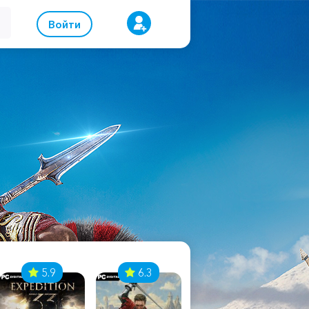
Войти
5.9
6.3
8.1