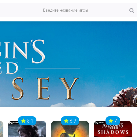
8.1
6.9
7