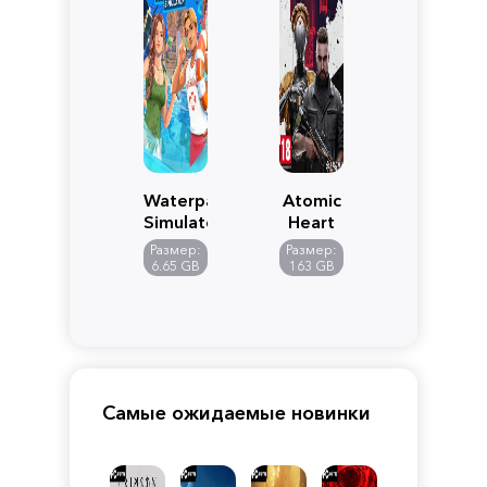
Waterpark
Atomic
Simulator
Heart
Размер:
Размер:
6.65 GB
163 GB
Самые ожидаемые новинки