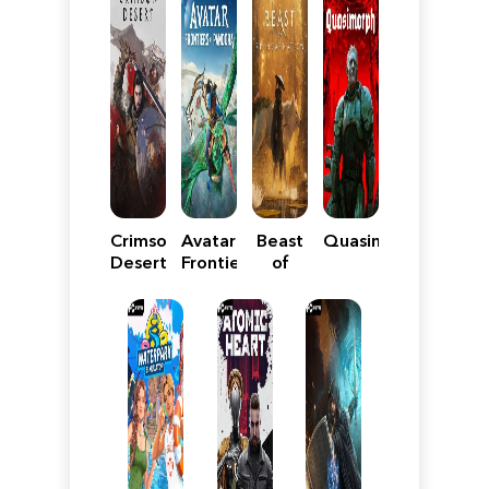
Crimson
Avatar:
Beast
Quasimorph
Desert
Frontiers
of
of
Reincarnation
Pandora