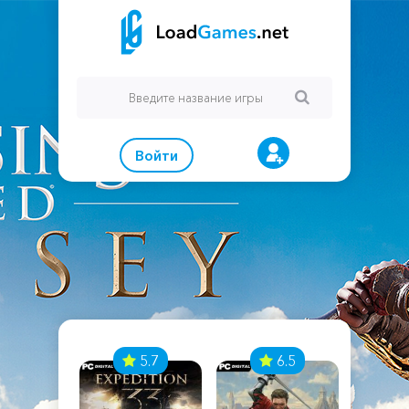
Войти
7
5.7
6.5