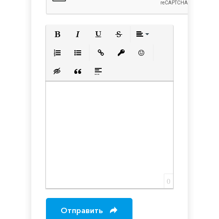
Полужирный
Курсив
Подчеркнутый
Зачеркнутый
Выравнивани
Нумерованный список
Маркированный список
Вставить ссылку
Вставить защищенную с
Вставить смайлик
Вставка скрытого текста
Вставка цитаты
Вставка спойлера
0
Отправить