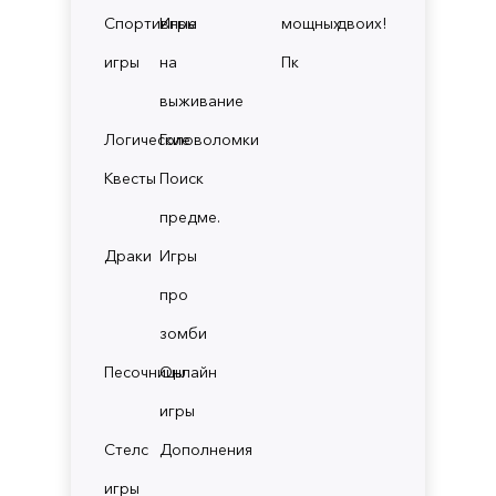
Спортивные
Игры
мощных
двоих!
игры
на
Пк
выживание
Логические
Головоломки
Квесты
Поиск
предме.
Драки
Игры
про
зомби
Песочницы
Онлайн
игры
Стелс
Дополнения
игры