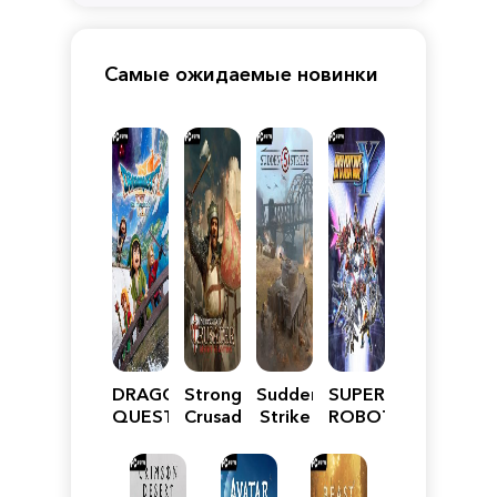
Самые ожидаемые новинки
DRAGON
Stronghold
Sudden
SUPER
QUEST
Crusader:
Strike
ROBOT
VII
Definitive
5
WARS
Reimagined
Edition
Y