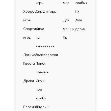
игры
мир
слабых
Хоррор
Симуляторы
Пк
игры
Для
Для
Спортивные
Игры
мощных
двоих!
игры
на
Пк
выживание
Логические
Головоломки
Квесты
Поиск
предме.
Драки
Игры
про
зомби
Песочницы
Онлайн