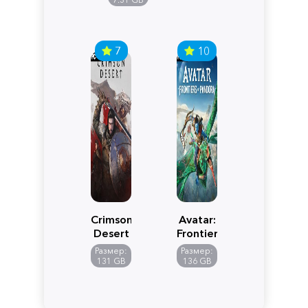
7
10
Crimson
Avatar:
Desert
Frontiers
of
Размер:
Размер:
Pandora
131 GB
136 GB