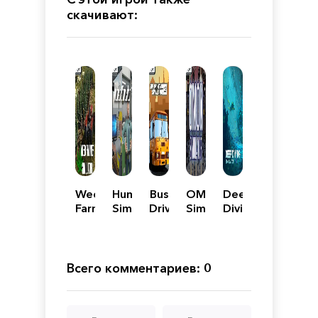
скачивают:
Weed
Human
Bus
OMON
Deep
Farmer
Simulator
Driver
Simulator
Diving
Simulator
Simulator
Simulator
2019
Всего комментариев: 0