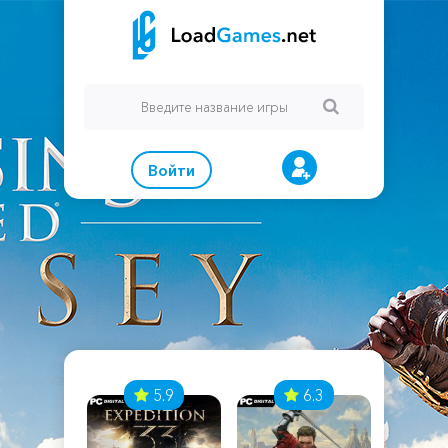
Войти
7
5.9
6.3