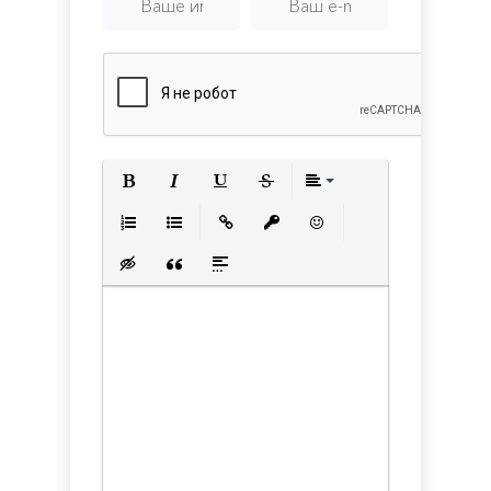
Полужирный
Курсив
Подчеркнутый
Зачеркнутый
Выравнивани
Нумерованный список
Маркированный список
Вставить ссылку
Вставить защищенную с
Вставить смайлик
Вставка скрытого текста
Вставка цитаты
Вставка спойлера