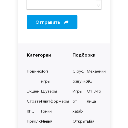
0
Отправить
Категории
Подборки
Новинки
Топ
С рус.
Механики
игры
озвучкой
RG
Экшен
Шутеры
Игры
От 3-го
Стратегии
Платформеры
от
лица
RPG
Гонки
xatab
Приключения
Инди
Открытый
Для