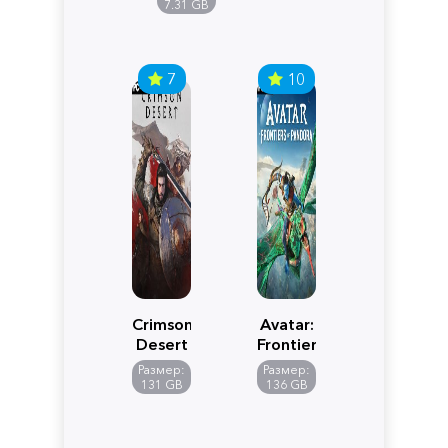
Edition
7.31 GB
7
10
Crimson
Avatar:
Desert
Frontiers
of
Размер:
Размер:
Pandora
131 GB
136 GB