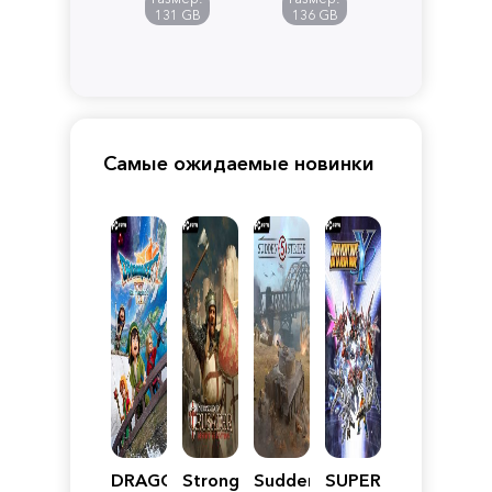
Pandora
131 GB
136 GB
Самые ожидаемые новинки
DRAGON
Stronghold
Sudden
SUPER