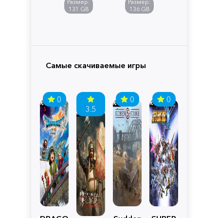
Размер:
Размер:
Pandora
131 GB
136 GB
Самые скачиваемые игры
0
0
0
3.5