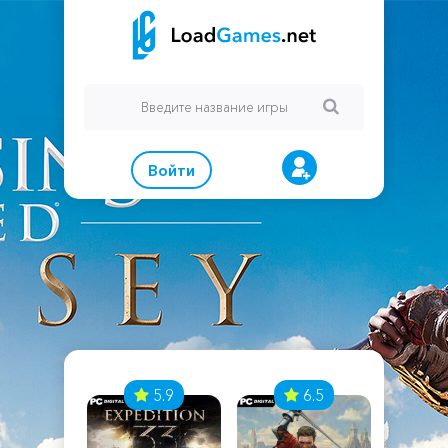
Войти
7
5.9
6.5