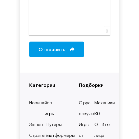
0
Отправить
Категории
Подборки
Новинки
Топ
С рус.
Механики
игры
озвучкой
RG
Экшен
Шутеры
Игры
От 3-го
Стратегии
Платформеры
от
лица