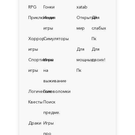
RPG
Гонки
xatab
Приключения
Инди
Открытый
Для
игры
мир
слабых
Хоррор
Симуляторы
Пк
игры
Для
Для
Спортивные
Игры
мощных
двоих!
игры
на
Пк
выживание
Логические
Головоломки
Квесты
Поиск
предме.
Драки
Игры
про