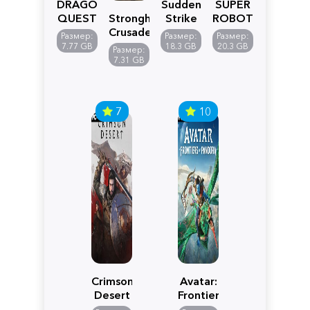
DRAGON
Sudden
SUPER
QUEST
Stronghold
Strike
ROBOT
VII
Crusader:
5
WARS
Размер:
Размер:
Размер:
Reimagined
Definitive
Y
7.77 GB
18.3 GB
20.3 GB
Размер:
Edition
7.31 GB
7
10
Crimson
Avatar:
Desert
Frontiers
of