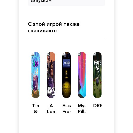
запуском
С этой игрой также
скачивают:
Tin
A
Escape
Mystic
DREAMO
&
Long
From
Pillars:
Kuna
Way
Violet
A
Down
Institute
Story-
Based