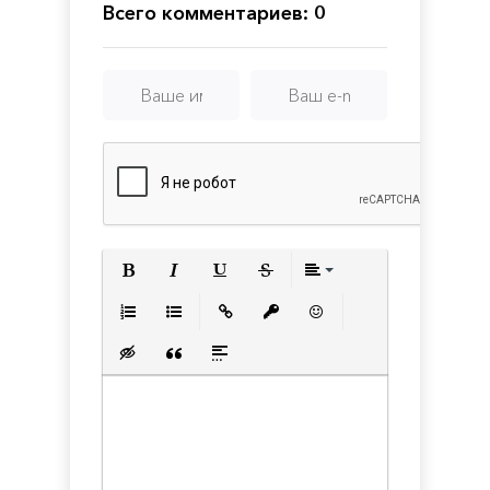
Puzzle
Всего комментариев: 0
Game
Полужирный
Курсив
Подчеркнутый
Зачеркнутый
Выравнивани
Нумерованный список
Маркированный список
Вставить ссылку
Вставить защищенную с
Вставить смайлик
Вставка скрытого текста
Вставка цитаты
Вставка спойлера