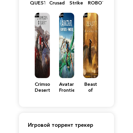
QUEST
Crusader:
Strike
ROBOT
VII
Definitive
5
WARS
Reimagined
Edition
Y
Crimson
Avatar:
Beast
Desert
Frontiers
of
of
Reincarnation
Pandora
Игровой торрент трекер