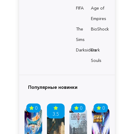
FIFA
Age of
Empires
The
BioShock
Sims
Darksiders
Dark
Souls
Популярные новинки
0
0
0
3.5