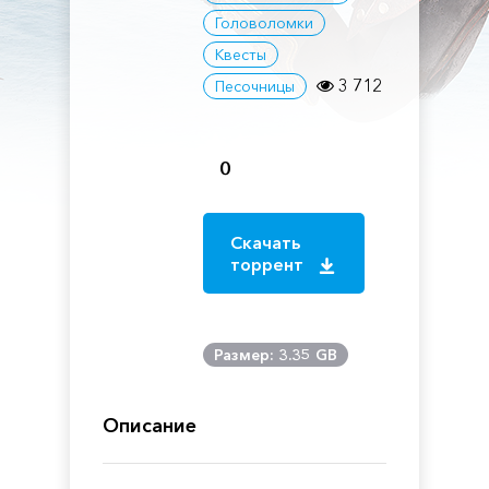
Головоломки
Квесты
3 712
Песочницы
0
Скачать
торрент
Размер: 3.35 GB
Описание