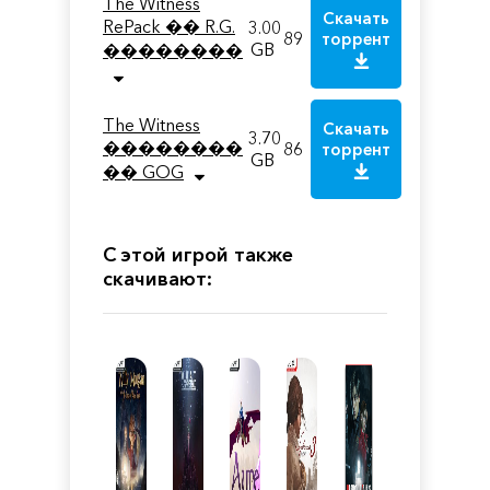
The Witness
Скачать
RePack �� R.G.
3.00
89
торрент
GB
��������
The Witness
Скачать
3.70
��������
86
торрент
GB
�� GOG
С этой игрой также
скачивают: