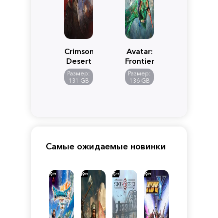
Crimson
Avatar:
Desert
Frontiers
of
Размер:
Размер:
Pandora
131 GB
136 GB
Самые ожидаемые новинки