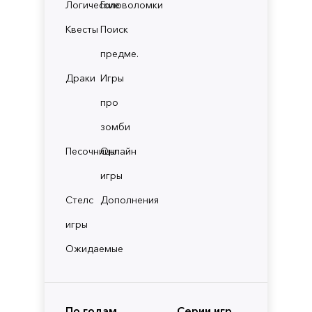
Логические
Головоломки
Квесты
Поиск
предме.
Драки
Игры
про
зомби
Песочницы
Онлайн
игры
Стелс
Дополнения
игры
Ожидаемые
По годам
Серии игр