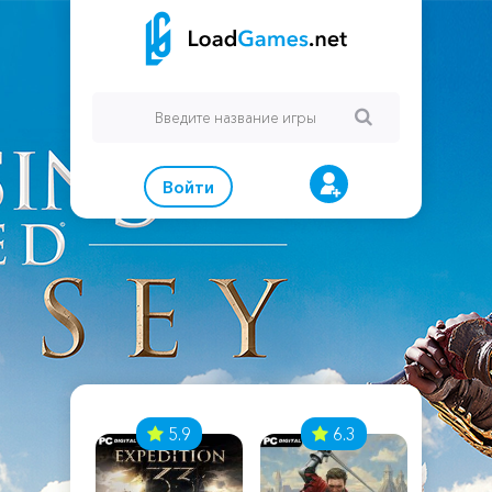
Войти
7
5.9
6.3