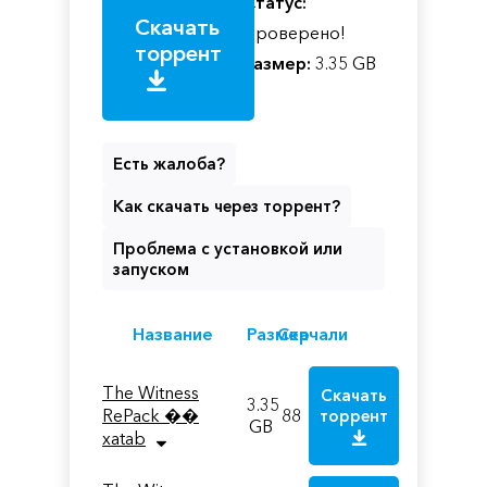
Статус:
Скачать
Проверено!
торрент
Размер:
3.35 GB
Есть жалоба?
Как скачать через торрент?
Проблема с установкой или
запуском
Название
Размер
Скачали
The Witness
Скачать
3.35
RePack ��
88
торрент
GB
xatab