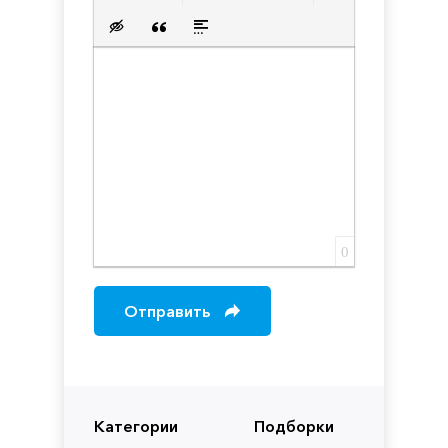
Нумерованный список
Маркированный список
Вставить ссылку
Вставить защищенную с
Вставить смайлик
Вставка скрытого текста
Вставка цитаты
Вставка спойлера
0
Отправить
Категории
Подборки