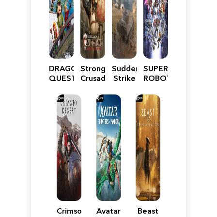
DRAGON
Stronghold
Sudden
SUPER
QUEST
Crusader:
Strike
ROBOT
VII
Definitive
5
WARS
Reimagined
Edition
Y
Crimson
Avatar:
Beast