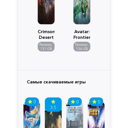
Crimson
Avatar:
Desert
Frontiers
of
Размер:
Размер:
Pandora
131 GB
136 GB
Самые скачиваемые игры
0
0
0
3.5