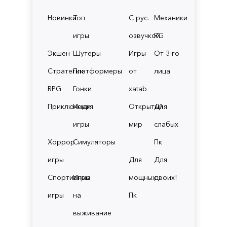
Новинки
Топ
С рус.
Механики
игры
озвучкой
RG
Экшен
Шутеры
Игры
От 3-го
Стратегии
Платформеры
от
лица
RPG
Гонки
xatab
Приключения
Инди
Открытый
Для
игры
мир
слабых
Хоррор
Симуляторы
Пк
игры
Для
Для
Спортивные
Игры
мощных
двоих!
игры
на
Пк
выживание