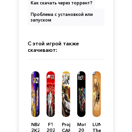
Как скачать через торрент?
Проблема с установкой или
запуском
С этой игрой также
скачивают:
NBA
F1
Project
MotoGP
LUNA
2K21
2020
CARS
20
The