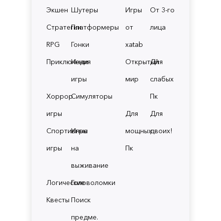
Экшен
Шутеры
Игры
От 3-го
Стратегии
Платформеры
от
лица
RPG
Гонки
xatab
Приключения
Инди
Открытый
Для
игры
мир
слабых
Хоррор
Симуляторы
Пк
игры
Для
Для
Спортивные
Игры
мощных
двоих!
игры
на
Пк
выживание
Логические
Головоломки
Квесты
Поиск
предме.