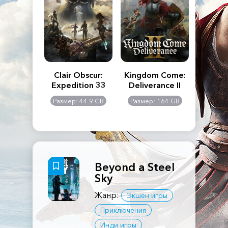
n's Creed
Clair Obscur:
Kingdom Come:
The La
dows
Expedition 33
Deliverance II
Pa
Rema
: 117 GB
Размер: 44.9 GB
Размер: 164 GB
Размер
Beyond a Steel
Sky
Жанр:
Экшен игры
Приключения
Инди игры