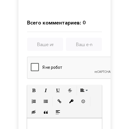
3 -
Shadow
Deluxe
Dust
Edition
Всего комментариев: 0
Полужирный
Курсив
Подчеркнутый
Зачеркнутый
Выравнивани
Нумерованный список
Маркированный список
Вставить ссылку
Вставить защищенную с
Вставить смайлик
Вставка скрытого текста
Вставка цитаты
Вставка спойлера