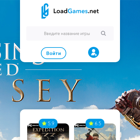
Войти
7
5.9
6.5