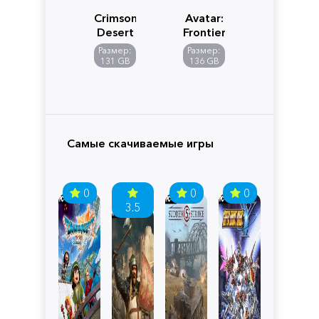
Crimson
Avatar:
Desert
Frontiers
of
Размер:
Размер:
Pandora
131 GB
136 GB
Самые скачиваемые игры
0
0
0
3.5