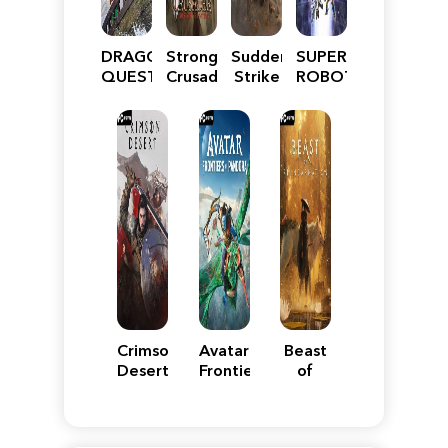
DRAGON
Stronghold
Sudden
SUPER
QUEST
Crusader:
Strike
ROBOT
VII
Definitive
5
WARS
Reimagined
Edition
Y
Crimson
Avatar:
Beast
Desert
Frontiers
of
of
Reincarnation
Pandora