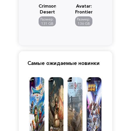
Crimson
Avatar:
Desert
Frontiers
of
Размер:
Размер:
Pandora
131 GB
136 GB
Самые ожидаемые новинки