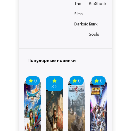
The
BioShock
Sims
Darksiders
Dark
Souls
Популярные новинки
0
0
0
3.5