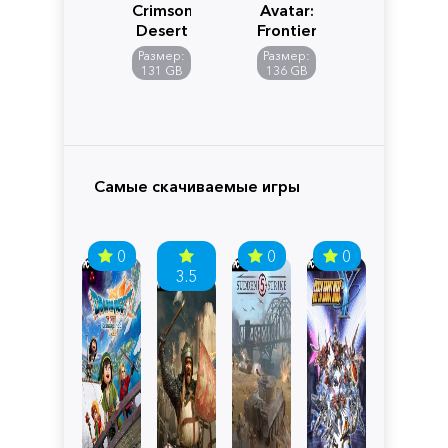
Crimson
Avatar:
Desert
Frontiers
of
Размер:
Размер:
Pandora
131 GB
136 GB
Самые скачиваемые игры
0
0
0
3.5