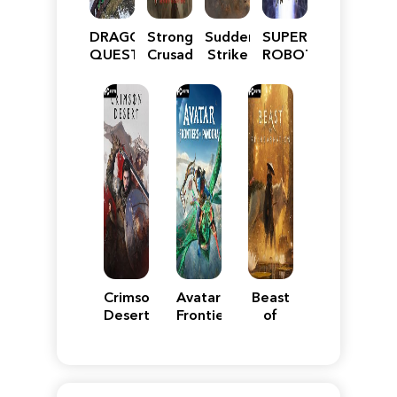
DRAGON
Stronghold
Sudden
SUPER
QUEST
Crusader:
Strike
ROBOT
VII
Definitive
5
WARS
Reimagined
Edition
Y
Crimson
Avatar:
Beast
Desert
Frontiers
of
of
Reincarnation
Pandora