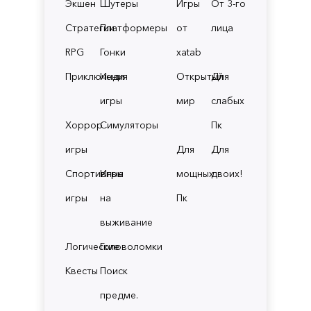
Экшен
Шутеры
Игры
От 3-го
Стратегии
Платформеры
от
лица
RPG
Гонки
xatab
Приключения
Инди
Открытый
Для
игры
мир
слабых
Хоррор
Симуляторы
Пк
игры
Для
Для
Спортивные
Игры
мощных
двоих!
игры
на
Пк
выживание
Логические
Головоломки
Квесты
Поиск
предме.