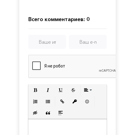
Всего комментариев: 0
Полужирный
Курсив
Подчеркнутый
Зачеркнутый
Выравнивани
Нумерованный список
Маркированный список
Вставить ссылку
Вставить защищенную с
Вставить смайлик
Вставка скрытого текста
Вставка цитаты
Вставка спойлера