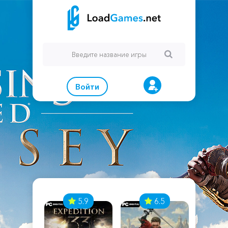
Войти
7
5.9
6.5