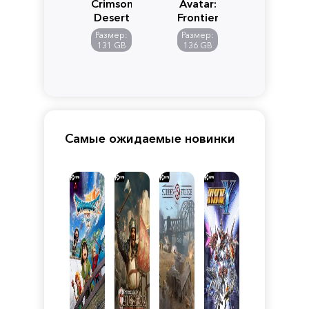
Crimson
Avatar:
Desert
Frontiers
of
Размер:
Размер:
Pandora
131 GB
136 GB
Самые ожидаемые новинки