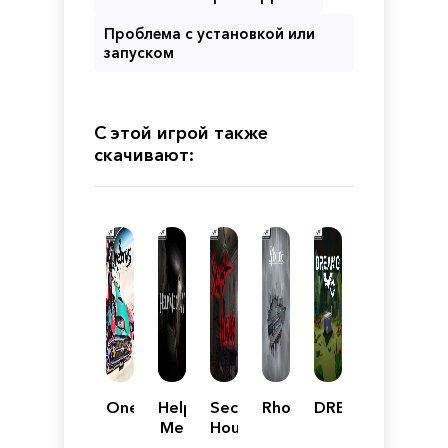
Проблема с установкой или
запуском
С этой игрой также
скачивают:
Oneiros
Help
Secret
Rhome
DREAMO
Me
House
Now