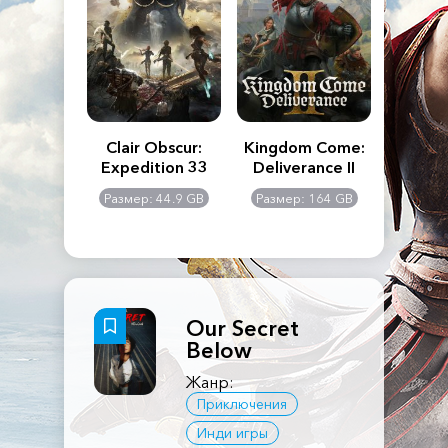
n's Creed
Clair Obscur:
Kingdom Come:
The La
dows
Expedition 33
Deliverance II
Pa
Rema
: 117 GB
Размер: 44.9 GB
Размер: 164 GB
Размер
Our Secret
Below
Жанр:
Приключения
Инди игры