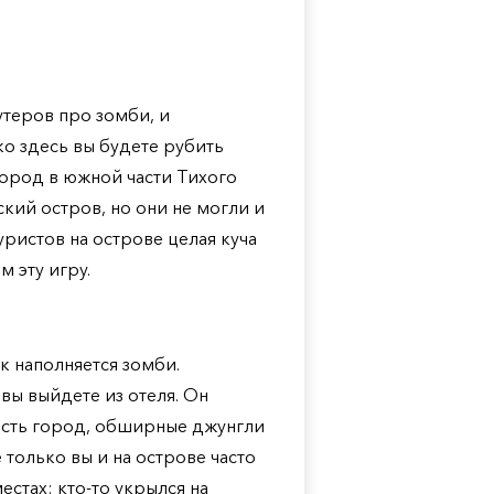
утеров про зомби, и
о здесь вы будете рубить
 город в южной части Тихого
ский остров, но они не могли и
уристов на острове целая куча
 эту игру.
 наполняется зомби.
вы выйдете из отеля. Он
есть город, обширные джунгли
 только вы и на острове часто
стах: кто-то укрылся на