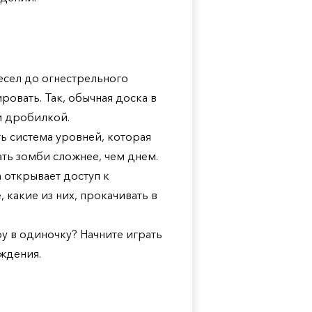
весел до огнестрельного
овать. Так, обычная доска в
и дробилкой.
ть система уровней, которая
ать зомби сложнее, чем днем.
 открывает доступ к
какие из них, прокачивать в
у в одиночку? Начните играть
ждения.