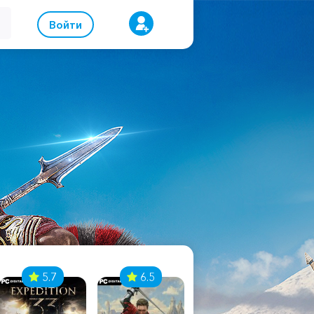
Войти
5.7
6.5
8.1