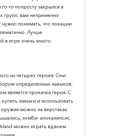
 кто-то попросту закрылся в
их групп, вам непременно
т нужно понимать, что локации
лематично. Лучше
й в игре очень много
ого из четырех героев. Они
абором определенных навыков,
м является прокачка героя. С
 купить навыки и использовать
оружия можно на верстаках.
лышались, зомби- апокалипсис
dIsland можно играть вдвоем.
дении.