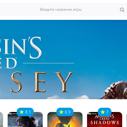
8.1
6.9
7