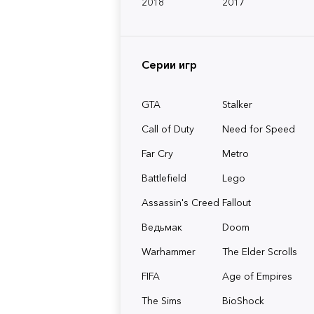
2018
2017
Серии игр
GTA
Stalker
Call of Duty
Need for Speed
Far Cry
Metro
Battlefield
Lego
Assassin's Creed
Fallout
Ведьмак
Doom
Warhammer
The Elder Scrolls
FIFA
Age of Empires
The Sims
BioShock