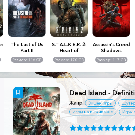
e:
The Last of Us
S.T.A.L.K.E.R. 2:
Assassin's Creed
Part II
Heart of
Shadows
Remastered
Chernobyl -
Размер: 116 GB
Размер: 170 GB
Размер: 117 GB
Ultimate Edition
Dead Island - Definit
Жанр:
Экшен игры
Шуте
Игры на выживание
Игры 