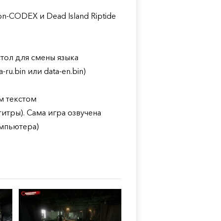
ion-CODEX и Dead Island Riptide
тол для смены языка
ru.bin или data-en.bin)
м текстом
титры). Сама игра озвучена
омпьютера)