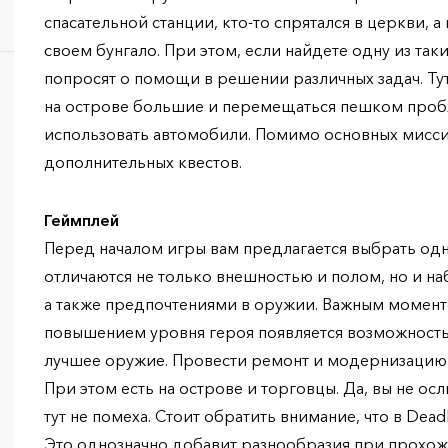
спасательной станции, кто-то спрятался в церкви, а
своем бунгало. При этом, если найдете одну из так
попросят о помощи в решении различных задач. Ту
на острове большие и перемещаться пешком проб
использовать автомобили. Помимо основных мисси
дополнительных квестов.
Геймплей
Перед началом игры вам предлагается выбрать одн
отличаются не только внешностью и полом, но и н
а также предпочтениями в оружии. Важным моменто
повышением уровня героя появляется возможность
лучшее оружие. Провести ремонт и модернизацию 
При этом есть на острове и торговцы. Да, вы не ос
тут не помеха. Стоит обратить внимание, что в Dea
Это однозначно добавит разнообразия при прохож