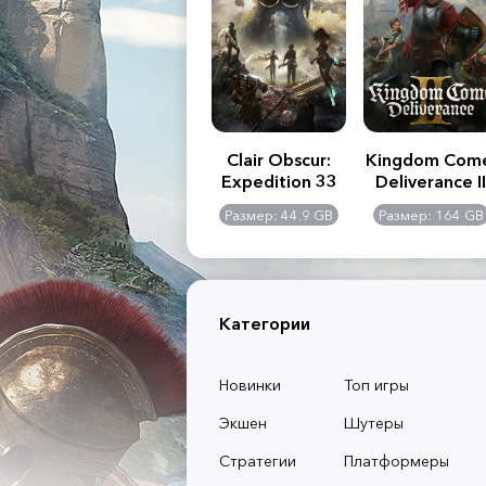
.R. 2:
Assassin's Creed
Clair Obscur:
Kingdom Com
of
Shadows
Expedition 33
Deliverance II
l -
0 GB
Размер: 117 GB
Размер: 44.9 GB
Размер: 164 GB
dition
Категории
Новинки
Топ игры
Экшен
Шутеры
Стратегии
Платформеры