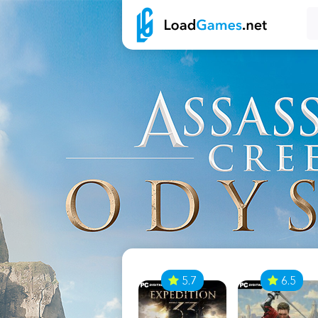
7
5.7
6.5