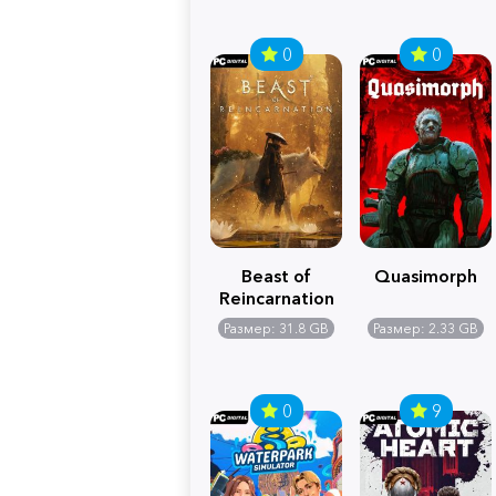
0
0
Beast of
Quasimorph
Reincarnation
Размер: 31.8 GB
Размер: 2.33 GB
0
9