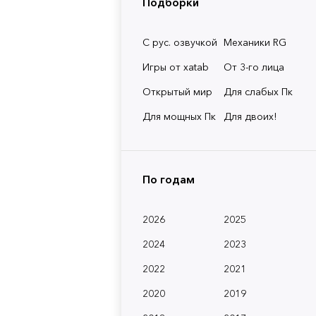
Подборки
С рус. озвучкой
Механики RG
Игры от xatab
От 3-го лица
Открытый мир
Для слабых Пк
Для мощных Пк
Для двоих!
По годам
2026
2025
2024
2023
2022
2021
2020
2019