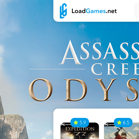
7
5.9
6.5