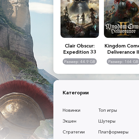
.R. 2:
Assassin's Creed
Clair Obscur:
Kingdom Com
of
Shadows
Expedition 33
Deliverance II
l -
0 GB
Размер: 117 GB
Размер: 44.9 GB
Размер: 164 GB
dition
Категории
Новинки
Топ игры
Экшен
Шутеры
Стратегии
Платформеры