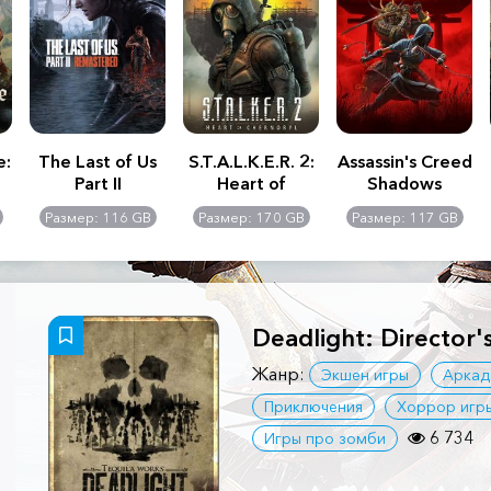
e:
The Last of Us
S.T.A.L.K.E.R. 2:
Assassin's Creed
Part II
Heart of
Shadows
Remastered
Chernobyl -
Размер: 116 GB
Размер: 170 GB
Размер: 117 GB
Ultimate Edition
Deadlight: Director'
Жанр:
Экшен игры
Аркад
Приключения
Хоррор игр
6 734
Игры про зомби