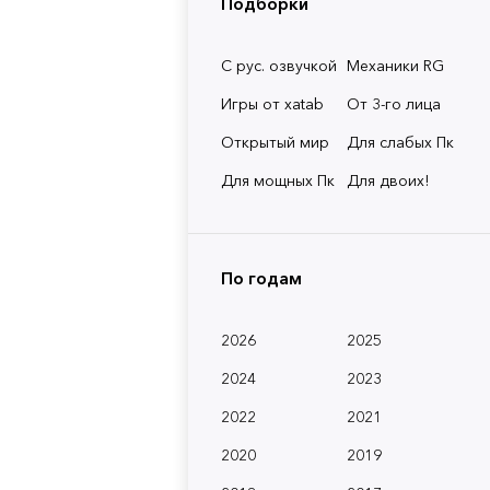
Подборки
С рус. озвучкой
Механики RG
Игры от xatab
От 3-го лица
Открытый мир
Для слабых Пк
Для мощных Пк
Для двоих!
По годам
2026
2025
2024
2023
2022
2021
2020
2019