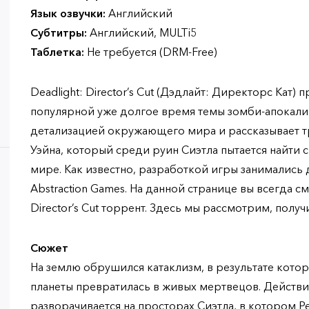
Язык озвучки:
Английский
Субтитры:
Английский, MULTi5
Таблетка:
Не требуется (DRM-Free)
Deadlight: Director’s Cut (Дэдлайт: Директорс Кат
популярной уже долгое время темы зомби-апокали
детализацией окружающего мира и рассказывает 
Уэйна, который среди руин Сиэтла пытается найти
мире. Как известно, разработкой игры занимались д
Abstraction Games. На данной странице вы всегда см
Director’s Cut торрент. Здесь мы рассмотрим, получ
Сюжет
На землю обрушился катаклизм, в результате котор
планеты превратилась в живых мертвецов. Действие D
разворачивается на просторах Сиэтла, в котором Р