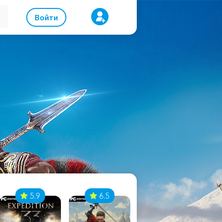
Войти
5.9
6.5
8.1