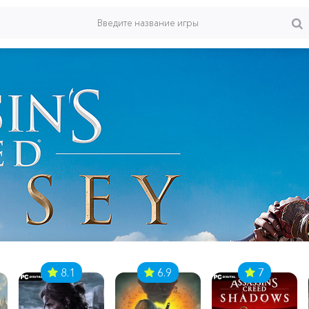
8.1
6.9
7