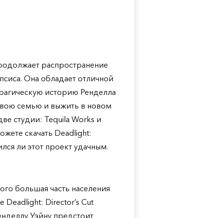
) продолжает распространение
псиса. Она обладает отличной
трагическую историю Ренделла
 свою семью и выжить в новом
ве студии: Tequila Works и
ожете скачать Deadlight:
ился ли этот проект удачным.
ого большая часть населения
eadlight: Director’s Cut
енделлу Уэйну предстоит