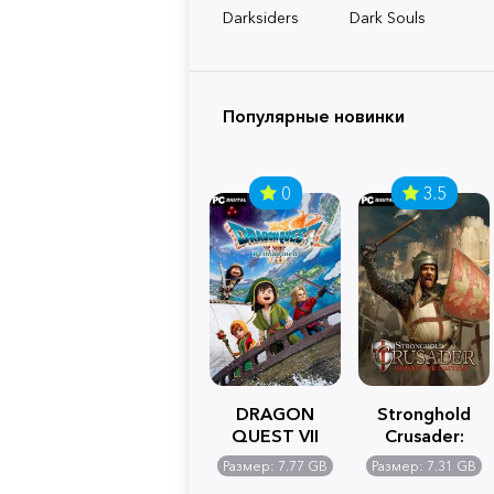
Darksiders
Dark Souls
Популярные новинки
0
3.5
DRAGON
Stronghold
QUEST VII
Crusader:
Reimagined
Definitive
Размер: 7.77 GB
Размер: 7.31 GB
Edition