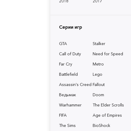
2018
2017
Серии игр
GTA
Stalker
Call of Duty
Need for Speed
Far Cry
Metro
Battlefield
Lego
Assassin's Creed
Fallout
Ведьмак
Doom
Warhammer
The Elder Scrolls
FIFA
Age of Empires
The Sims
BioShock