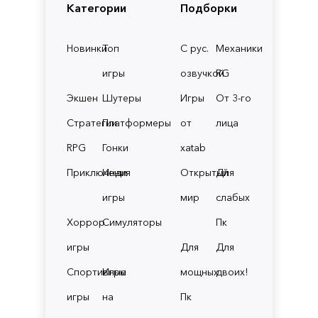
Категории
Подборки
Новинки
Топ
С рус.
Механики
игры
озвучкой
RG
Экшен
Шутеры
Игры
От 3-го
Стратегии
Платформеры
от
лица
RPG
Гонки
xatab
Приключения
Инди
Открытый
Для
игры
мир
слабых
Хоррор
Симуляторы
Пк
игры
Для
Для
Спортивные
Игры
мощных
двоих!
игры
на
Пк