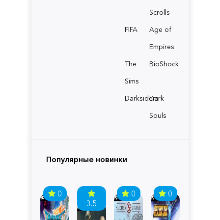
Scrolls
FIFA
Age of
Empires
The
BioShock
Sims
Darksiders
Dark
Souls
Популярные новинки
0
0
0
3.5