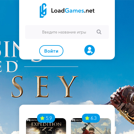
Войти
7
5.9
6.3