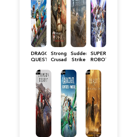
DRAGON
Stronghold
Sudden
SUPER
QUEST
Crusader:
Strike
ROBOT
VII
Definitive
5
WARS
Reimagined
Edition
Y