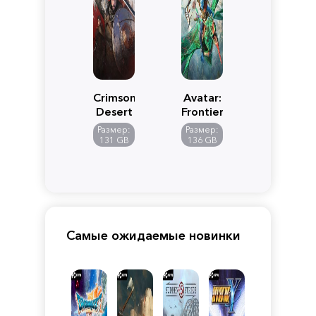
Crimson
Avatar:
Desert
Frontiers
of
Размер:
Размер:
Pandora
131 GB
136 GB
Самые ожидаемые новинки