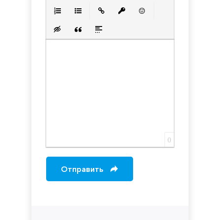
Полужирный
Курсив
Подчеркнутый
Зачеркнутый
Выравнивани
Нумерованный список
Маркированный список
Вставить ссылку
Вставить защищенную с
Вставить смайлик
Вставка скрытого текста
Вставка цитаты
Вставка спойлера
0
Отправить