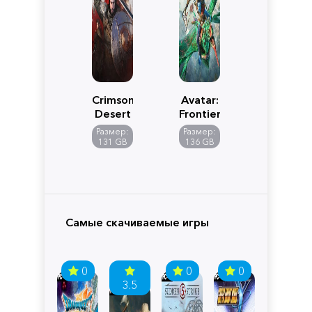
Crimson
Avatar:
Desert
Frontiers
of
Размер:
Размер:
Pandora
131 GB
136 GB
Самые скачиваемые игры
0
0
0
3.5