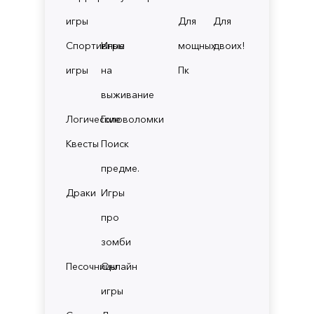
игры
Для
Для
Спортивные
Игры
мощных
двоих!
игры
на
Пк
выживание
Логические
Головоломки
Квесты
Поиск
предме.
Драки
Игры
про
зомби
Песочницы
Онлайн
игры