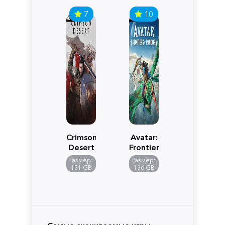
7
10
Crimson
Avatar:
Desert
Frontiers
of
Размер:
Размер:
Pandora
131 GB
136 GB