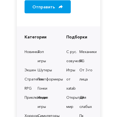
Отправить
Категории
Подборки
Новинки
Топ
С рус.
Механики
игры
озвучкой
RG
Экшен
Шутеры
Игры
От 3-го
Стратегии
Платформеры
от
лица
RPG
Гонки
xatab
Приключения
Инди
Открытый
Для
игры
мир
слабых
Хоррор
Симуляторы
Пк