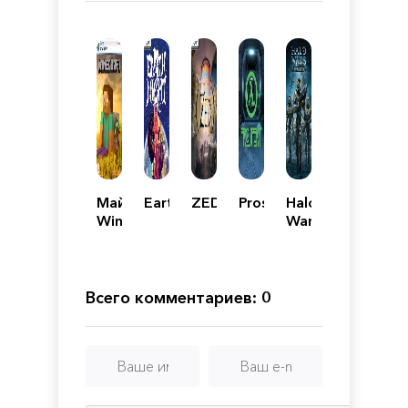
Майнкрафт
EarthNight
ZED
Prospekt
Halo
Windows
Wars:
10
Definitive
Edition
Edition
1.1.5
Всего комментариев: 0