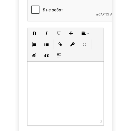
Полужирный
Курсив
Подчеркнутый
Зачеркнутый
Выравнивани
Нумерованный список
Маркированный список
Вставить ссылку
Вставить защищенную с
Вставить смайлик
Вставка скрытого текста
Вставка цитаты
Вставка спойлера
0