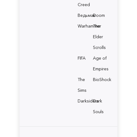
Creed
Ведьмак
Doom
Warhammer
The
Elder
Scrolls
FIFA
Age of
Empires
The
BioShock
Sims
Darksiders
Dark
Souls