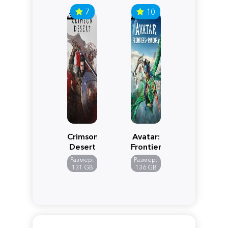
7
10
Crimson
Avatar:
Desert
Frontiers
of
Размер:
Размер:
Pandora
131 GB
136 GB