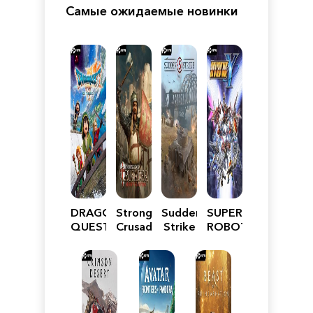
Самые ожидаемые новинки
DRAGON
Stronghold
Sudden
SUPER
QUEST
Crusader:
Strike
ROBOT
VII
Definitive
5
WARS
Reimagined
Edition
Y