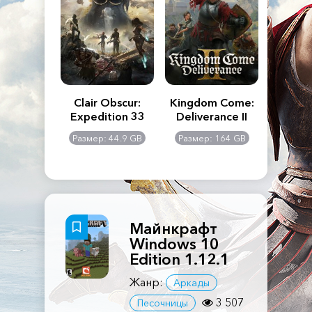
n's Creed
Clair Obscur:
Kingdom Come:
The La
dows
Expedition 33
Deliverance II
Pa
Rema
: 117 GB
Размер: 44.9 GB
Размер: 164 GB
Размер
Майнкрафт
Windows 10
Edition 1.12.1
Жанр:
Аркады
3 507
Песочницы