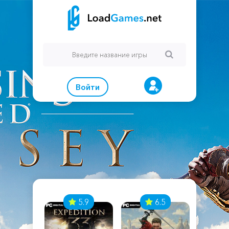
Войти
7
5.9
6.5