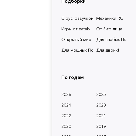
Подборки
С рус. озвучкой
Механики RG
Игры от xatab
От 3-го лица
Открытый мир
Для слабых Пк
Для мощных Пк
Для двоих!
По годам
2026
2025
2024
2023
2022
2021
2020
2019