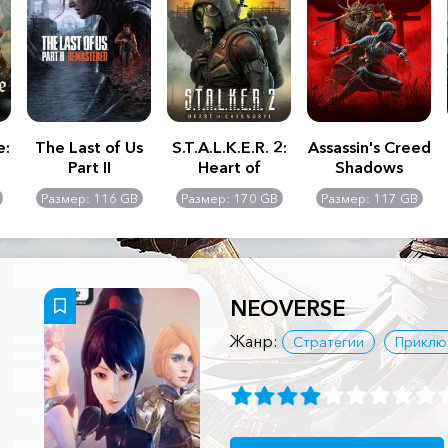
e:
The Last of Us
S.T.A.L.K.E.R. 2:
Assassin's Creed
Part II
Heart of
Shadows
Remastered
Chernobyl -
Размер: 116 GB
Размер: 170 GB
Размер: 117 GB
Ultimate Edition
NEOVERSE
Жанр:
Стратегии
Приклю