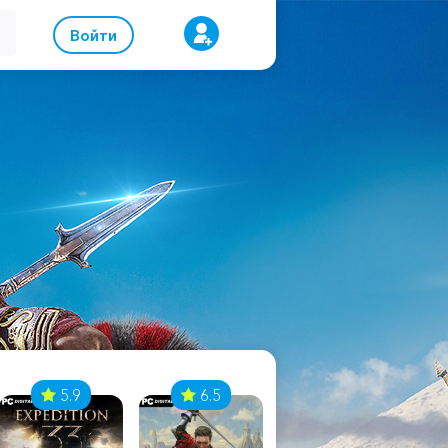
Войти
5.9
6.5
8.1