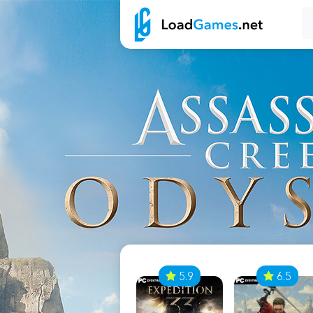
7
5.9
6.5