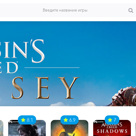
8.1
6.9
7