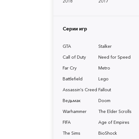
2018
2017
Серии игр
GTA
Stalker
Call of Duty
Need for Speed
Far Cry
Metro
Battlefield
Lego
Assassin's Creed
Fallout
Ведьмак
Doom
Warhammer
The Elder Scrolls
FIFA
Age of Empires
The Sims
BioShock