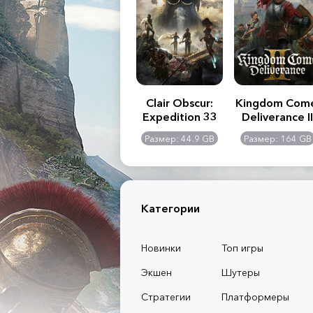
.R. 2:
Assassin's Creed
Clair Obscur:
Kingdom Com
of
Shadows
Expedition 33
Deliverance II
l -
0 GB
Размер: 117 GB
Размер: 44.9 GB
Размер: 164 GB
dition
Категории
Новинки
Топ игры
Экшен
Шутеры
Стратегии
Платформеры