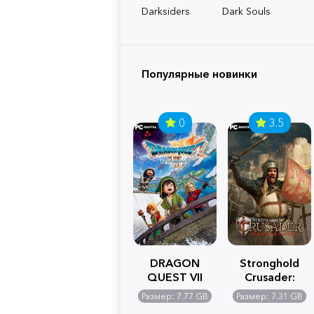
Darksiders
Dark Souls
Популярные новинки
0
3.5
DRAGON
Stronghold
QUEST VII
Crusader:
Reimagined
Definitive
Размер: 7.77 GB
Размер: 7.31 GB
Edition