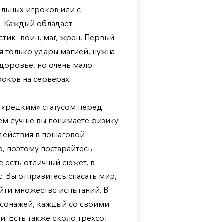
альных игроков или с
3. Каждый обладает
ик: воин, маг, жрец. Первый
ая только удары магией, нужна
доровье, но очень мало
роков на серверах.
о «редким» статусом перед
Чем лучше вы понимаете физику
 действия в пошаговой
о, поэтому постарайтесь
е есть отличный сюжет, в
. Вы отправитесь спасать мир,
йти множество испытаний. В
рсонажей, каждый со своими
. Есть также около трехсот