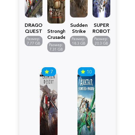
DRAGON
Sudden
SUPER
QUEST
Stronghold
Strike
ROBOT
VII
Crusader:
5
WARS
Размер:
Размер:
Размер:
Reimagined
Definitive
Y
7.77 GB
18.3 GB
20.3 GB
Размер:
Edition
7.31 GB
7
10