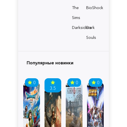
The
BioShock
Sims
Darksiders
Dark
Souls
Популярные новинки
0
0
0
3.5