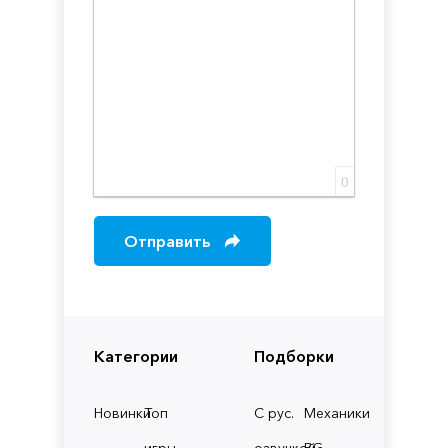
0
Отправить
Категории
Подборки
Новинки
Топ
С рус.
Механики
игры
озвучкой
RG