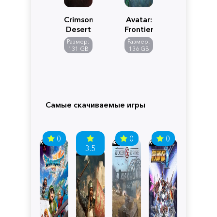
Crimson
Avatar:
Desert
Frontiers
of
Размер:
Размер:
Pandora
131 GB
136 GB
Самые скачиваемые игры
0
0
0
3.5