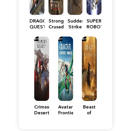
DRAGON
Stronghold
Sudden
SUPER
QUEST
Crusader:
Strike
ROBOT
VII
Definitive
5
WARS
Reimagined
Edition
Y
Crimson
Avatar:
Beast
Desert
Frontiers
of
of
Reincarnation
Pandora