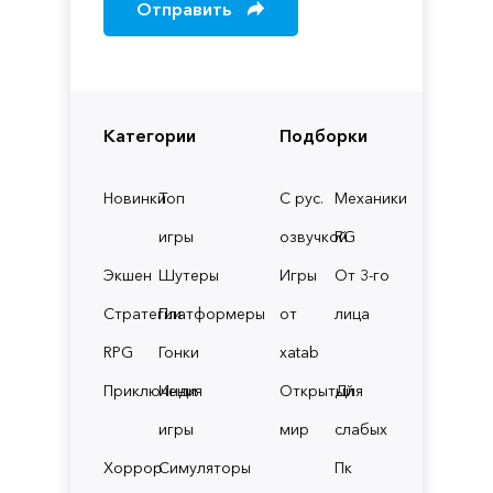
Отправить
Категории
Подборки
Новинки
Топ
С рус.
Механики
игры
озвучкой
RG
Экшен
Шутеры
Игры
От 3-го
Стратегии
Платформеры
от
лица
RPG
Гонки
xatab
Приключения
Инди
Открытый
Для
игры
мир
слабых
Хоррор
Симуляторы
Пк