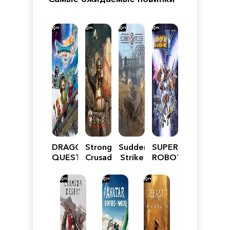
DRAGON
Stronghold
Sudden
SUPER
QUEST
Crusader:
Strike
ROBOT
VII
Definitive
5
WARS
Reimagined
Edition
Y