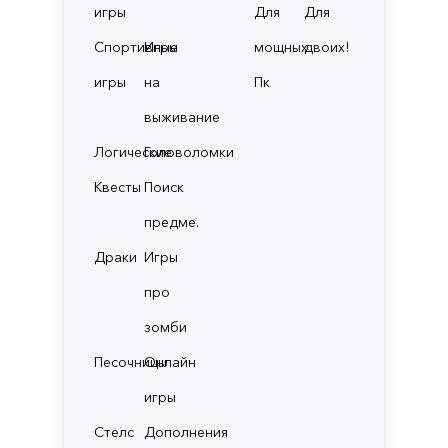
игры
Для
Для
Спортивные
Игры
мощных
двоих!
игры
на
Пк
выживание
Логические
Головоломки
Квесты
Поиск
предме.
Драки
Игры
про
зомби
Песочницы
Онлайн
игры
Стелс
Дополнения