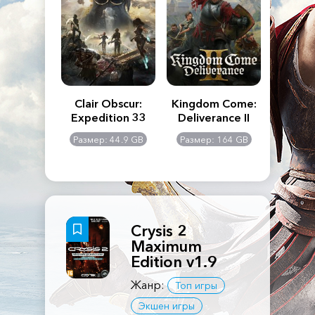
n's Creed
Clair Obscur:
Kingdom Come:
The La
dows
Expedition 33
Deliverance II
Pa
Rema
: 117 GB
Размер: 44.9 GB
Размер: 164 GB
Размер
Crysis 2
Maximum
Edition v1.9
Жанр:
Топ игры
Экшен игры