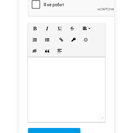
Полужирный
Курсив
Подчеркнутый
Зачеркнутый
Выравнивани
Нумерованный список
Маркированный список
Вставить ссылку
Вставить защищенную с
Вставить смайлик
Вставка скрытого текста
Вставка цитаты
Вставка спойлера
0