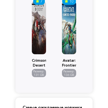
7
10
Crimson
Avatar:
Desert
Frontiers
of
Размер:
Размер:
Pandora
131 GB
136 GB
Самые ожидаемые новинки