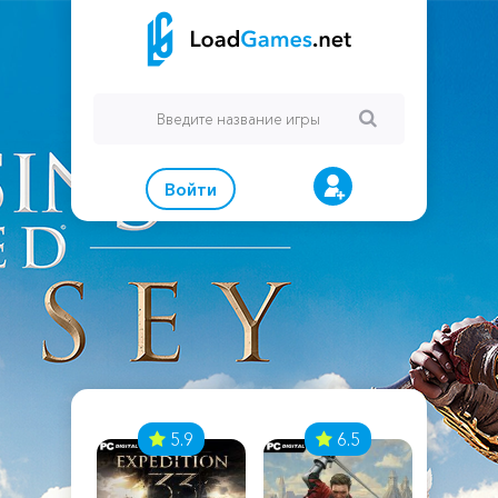
Войти
7
5.9
6.5