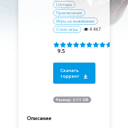
Шутеры
Приключения
Игры на выживание
4 467
Стелс игры
9.5
Скачать
торрент
Размер: 6.59 GB
Описание