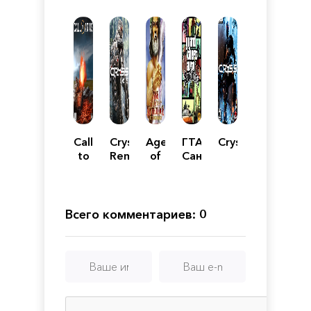
Call
Crysis:
Age
ГТА
Crysis
to
Remastered
of
Сан
Arms
Mythology:
Андреас
Extended
с
Edition
модами
Всего комментариев: 0