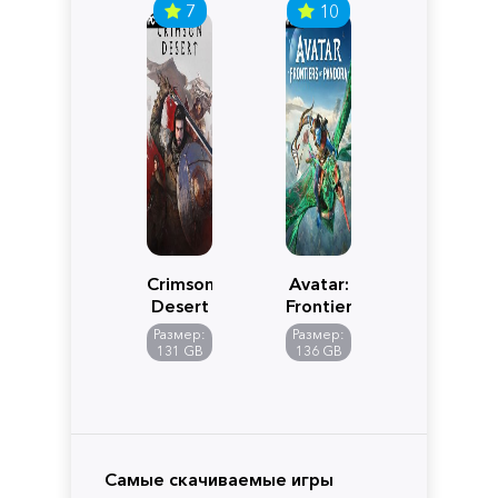
7
10
Crimson
Avatar:
Desert
Frontiers
of
Размер:
Размер:
Pandora
131 GB
136 GB
Самые скачиваемые игры