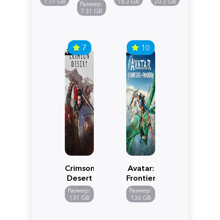
Reimagined
Definitive
Y
7.77 GB
18.3 GB
20.3 GB
Размер:
Edition
7.31 GB
7
10
Crimson
Avatar:
Desert
Frontiers
of
Размер:
Размер:
Pandora
131 GB
136 GB