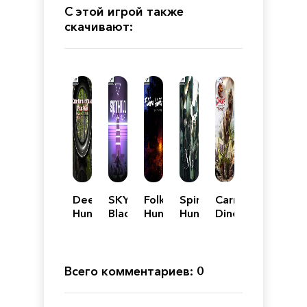
С этой игрой также
скачивают:
Deer
SKYHILL:
Folklore
Spirit
Carnivores:
Hunter
Black
Hunter
Hunter:
Dinosaur
xTreme
Mist
NG
Hunter
Focal
Reborn
Plane
Всего комментариев: 0