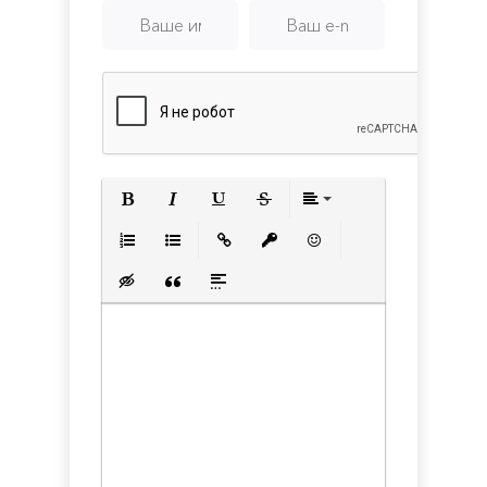
Полужирный
Курсив
Подчеркнутый
Зачеркнутый
Выравнивани
Нумерованный список
Маркированный список
Вставить ссылку
Вставить защищенную с
Вставить смайлик
Вставка скрытого текста
Вставка цитаты
Вставка спойлера