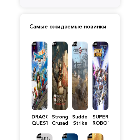
Самые ожидаемые новинки
DRAGON
Stronghold
Sudden
SUPER
QUEST
Crusader:
Strike
ROBOT
VII
Definitive
5
WARS
Reimagined
Edition
Y