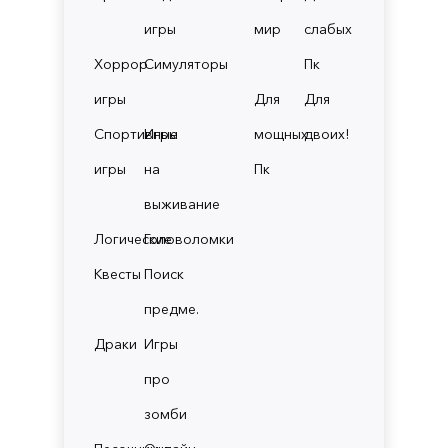
игры
мир
слабых
Хоррор
Симуляторы
Пк
игры
Для
Для
Спортивные
Игры
мощных
двоих!
игры
на
Пк
выживание
Логические
Головоломки
Квесты
Поиск
предме.
Драки
Игры
про
зомби