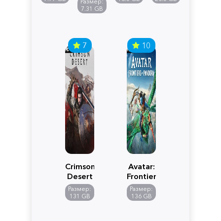
Размер:
Edition
7.31 GB
7
10
Crimson
Avatar:
Desert
Frontiers
of
Размер:
Размер:
Pandora
131 GB
136 GB