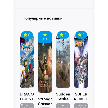
Популярные новинки
0
0
0
3.5
DRAGON
Sudden
SUPER
QUEST
Stronghold
Strike
ROBOT
VII
Crusader:
5
WARS
Размер:
Размер:
Размер: