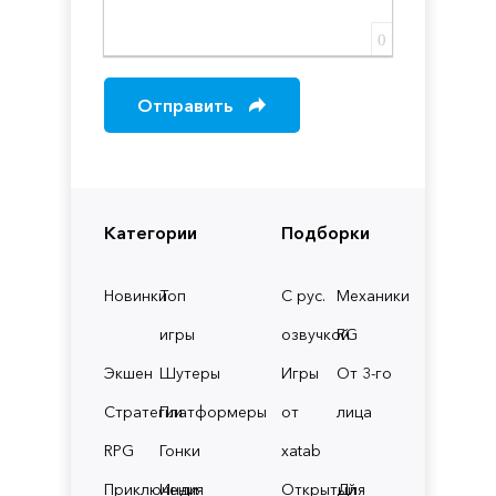
0
Отправить
Категории
Подборки
Новинки
Топ
С рус.
Механики
игры
озвучкой
RG
Экшен
Шутеры
Игры
От 3-го
Стратегии
Платформеры
от
лица
RPG
Гонки
xatab
Приключения
Инди
Открытый
Для