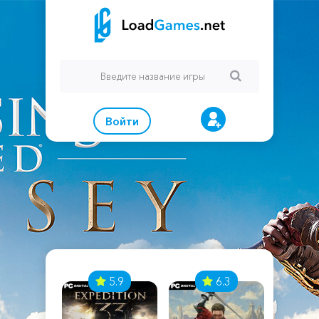
Войти
7
5.9
6.3