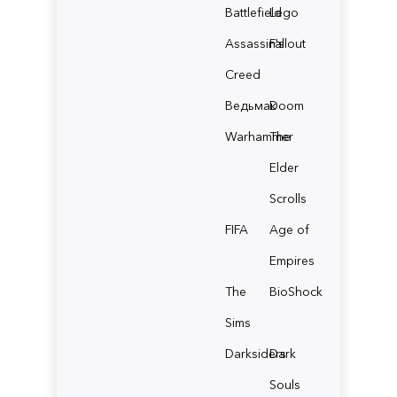
Battlefield
Lego
Assassin's
Fallout
Creed
Ведьмак
Doom
Warhammer
The
Elder
Scrolls
FIFA
Age of
Empires
The
BioShock
Sims
Darksiders
Dark
Souls