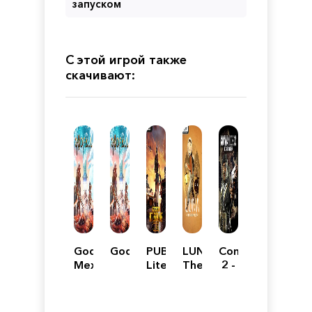
запуском
С этой игрой также
скачивают:
Godfall
Godfall
PUBG
LUNA
Commandos
Механики
Lite
The
2 -
Shadow
HD
Dust
Remaster