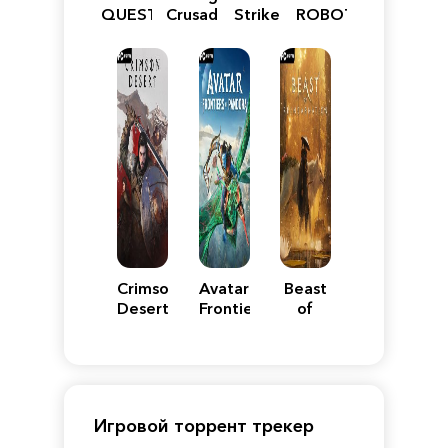
QUEST
Crusader:
Strike
ROBOT
VII
Definitive
5
WARS
Reimagined
Edition
Y
Crimson
Avatar:
Beast
Desert
Frontiers
of
of
Reincarnation
Pandora
Игровой торрент трекер