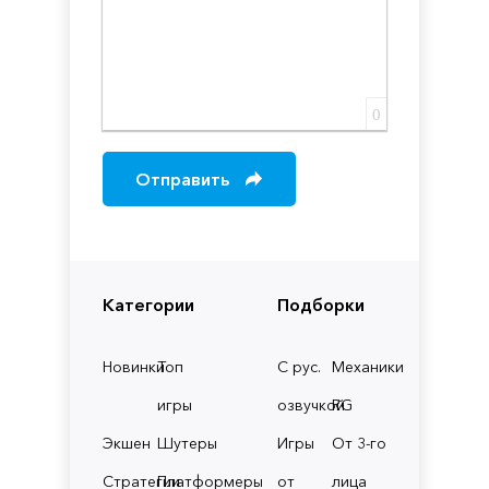
0
Отправить
Категории
Подборки
Новинки
Топ
С рус.
Механики
игры
озвучкой
RG
Экшен
Шутеры
Игры
От 3-го
Стратегии
Платформеры
от
лица