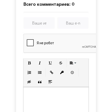
Всего комментариев: 0
Полужирный
Курсив
Подчеркнутый
Зачеркнутый
Выравнивани
Нумерованный список
Маркированный список
Вставить ссылку
Вставить защищенную с
Вставить смайлик
Вставка скрытого текста
Вставка цитаты
Вставка спойлера