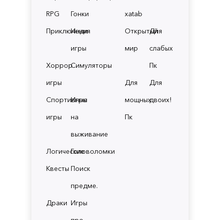
RPG
Гонки
xatab
Приключения
Инди
Открытый
Для
игры
мир
слабых
Хоррор
Симуляторы
Пк
игры
Для
Для
Спортивные
Игры
мощных
двоих!
игры
на
Пк
выживание
Логические
Головоломки
Квесты
Поиск
предме.
Драки
Игры
про