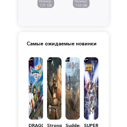
Размер:
Размер:
Pandora
131 GB
136 GB
Самые ожидаемые новинки
DRAGON
Stronghold
Sudden
SUPER