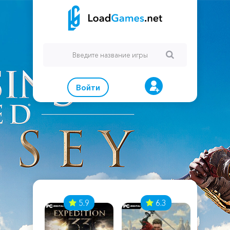
Войти
7
5.9
6.3