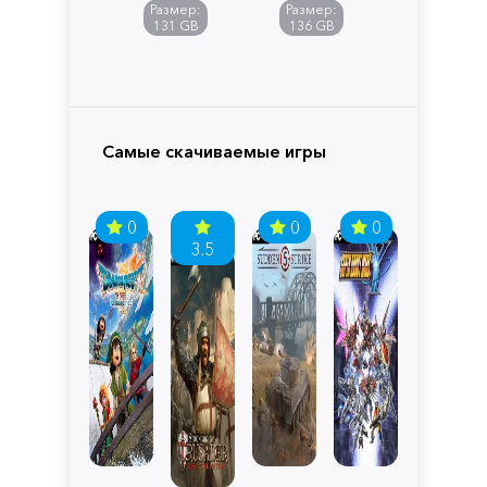
of
Размер:
Размер:
Pandora
131 GB
136 GB
Самые скачиваемые игры
0
0
0
3.5