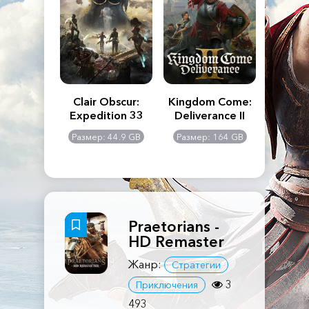
n's Creed
Clair Obscur:
Kingdom Come:
The La
dows
Expedition 33
Deliverance II
Pa
Rema
: 117 GB
Размер: 44.9 GB
Размер: 164 GB
Размер
Praetorians -
HD Remaster
Жанр:
Стратегии
3
Приключения
493