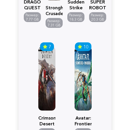
DRAGON
Sudden
SUPER
QUEST
Stronghold
Strike
ROBOT
VII
Crusader:
5
WARS
Размер:
Размер:
Размер:
Reimagined
Definitive
Y
7.77 GB
18.3 GB
20.3 GB
Размер:
Edition
7.31 GB
7
10
Crimson
Avatar:
Desert
Frontiers
of