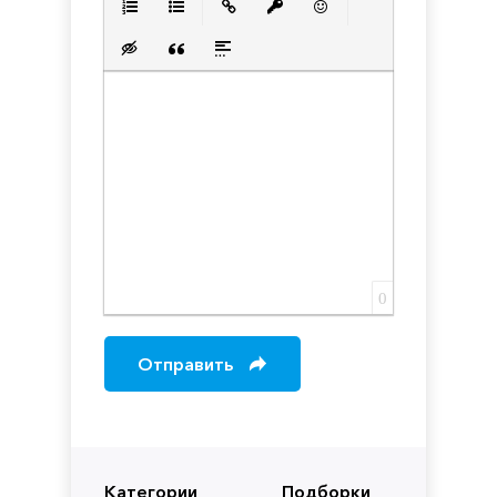
Нумерованный список
Маркированный список
Вставить ссылку
Вставить защищенную с
Вставить смайлик
Вставка скрытого текста
Вставка цитаты
Вставка спойлера
0
Отправить
Категории
Подборки