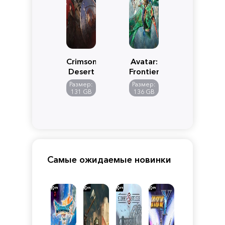
Crimson
Avatar:
Desert
Frontiers
of
Размер:
Размер:
Pandora
131 GB
136 GB
Самые ожидаемые новинки