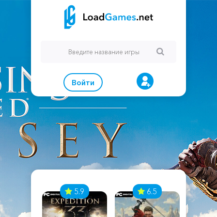
Войти
7
5.9
6.5