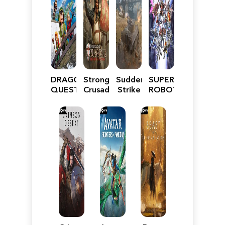
DRAGON
Stronghold
Sudden
SUPER
QUEST
Crusader:
Strike
ROBOT
VII
Definitive
5
WARS
Reimagined
Edition
Y