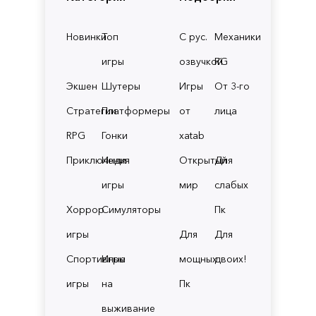
Новинки
Топ
С рус.
Механики
игры
озвучкой
RG
Экшен
Шутеры
Игры
От 3-го
Стратегии
Платформеры
от
лица
RPG
Гонки
xatab
Приключения
Инди
Открытый
Для
игры
мир
слабых
Хоррор
Симуляторы
Пк
игры
Для
Для
Спортивные
Игры
мощных
двоих!
игры
на
Пк
выживание