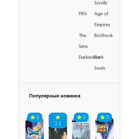
Scrolls
FIFA
Age of
Empires
The
BioShock
Sims
Darksiders
Dark
Souls
Популярные новинки
0
0
0
3.5