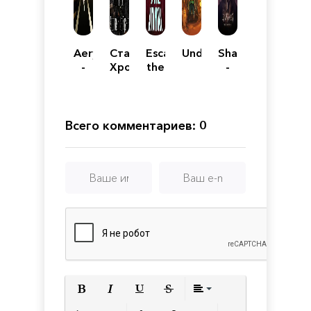
Aery
Сталкер
Escape
UnderMine
Shattered
-
Хроники
the
-
Broken
Кайдана
Ayuwoki
Tale
Memories
of
the
Forgotten
Всего комментариев: 0
King
Полужирный
Курсив
Подчеркнутый
Зачеркнутый
Выравнивани