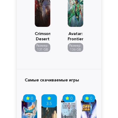
Crimson
Avatar:
Desert
Frontiers
of
Размер:
Размер:
Pandora
131 GB
136 GB
Самые скачиваемые игры
0
0
0
3.5