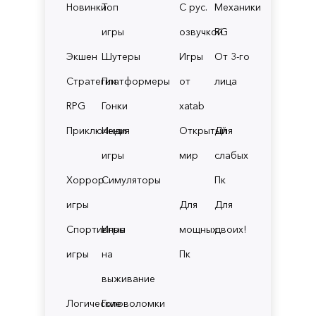
Новинки
Топ
С рус.
Механики
игры
озвучкой
RG
Экшен
Шутеры
Игры
От 3-го
Стратегии
Платформеры
от
лица
RPG
Гонки
xatab
Приключения
Инди
Открытый
Для
игры
мир
слабых
Хоррор
Симуляторы
Пк
игры
Для
Для
Спортивные
Игры
мощных
двоих!
игры
на
Пк
выживание
Логические
Головоломки