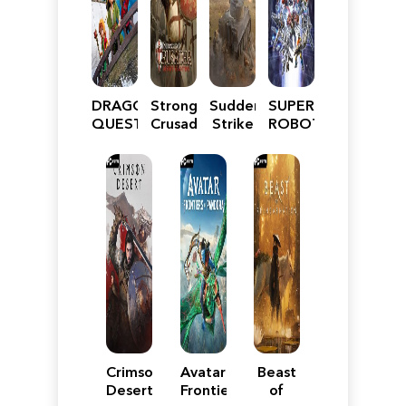
DRAGON
Stronghold
Sudden
SUPER
QUEST
Crusader:
Strike
ROBOT
VII
Definitive
5
WARS
Reimagined
Edition
Y
Crimson
Avatar:
Beast
Desert
Frontiers
of