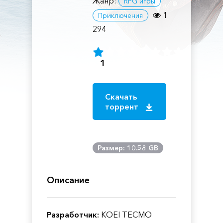
Жанр:
RPG игры
1
Приключения
294
1
Скачать
торрент
Размер: 10.58 GB
Описание
Разработчик:
KOEI TECMO