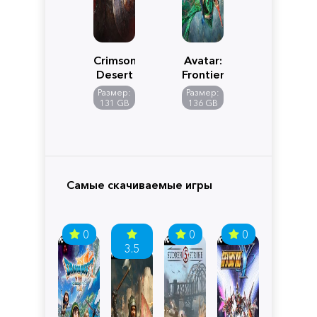
Crimson
Avatar:
Desert
Frontiers
of
Размер:
Размер:
Pandora
131 GB
136 GB
Самые скачиваемые игры
0
0
0
3.5