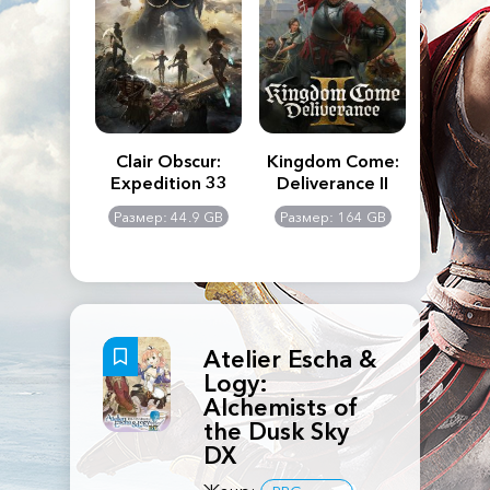
n's Creed
Clair Obscur:
Kingdom Come:
The La
dows
Expedition 33
Deliverance II
Pa
Rema
: 117 GB
Размер: 44.9 GB
Размер: 164 GB
Размер
Atelier Escha &
Logy:
Alchemists of
the Dusk Sky
DX