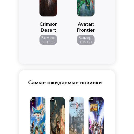
Crimson
Avatar:
Desert
Frontiers
of
Размер:
Размер:
Pandora
131 GB
136 GB
Самые ожидаемые новинки