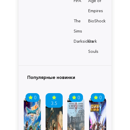
FIFA
Age of
Empires
The
BioShock
Sims
Darksiders
Dark
Souls
Популярные новинки
0
0
0
3.5