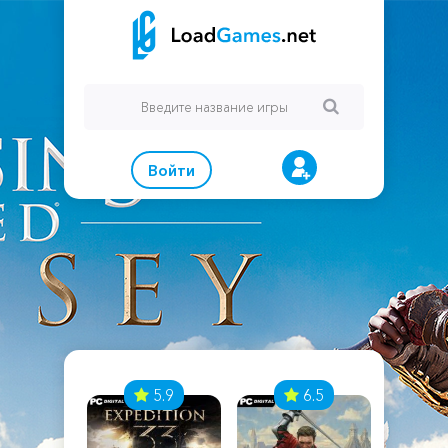
Войти
7
5.9
6.5