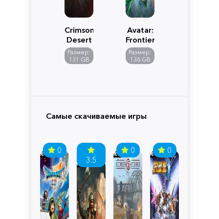
Crimson
Avatar:
Desert
Frontiers
of
Размер:
Размер:
Pandora
131 GB
136 GB
Самые скачиваемые игры
0
0
0
3.5