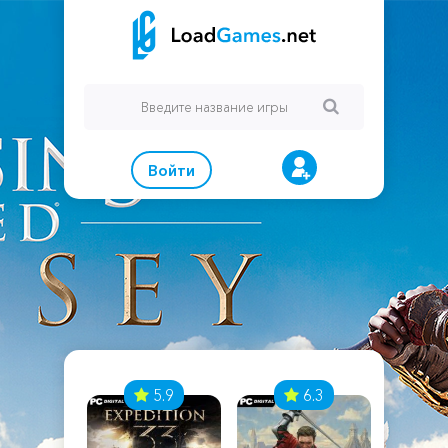
Войти
7
5.9
6.3