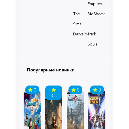
Empires
The
BioShock
Sims
Darksiders
Dark
Souls
Популярные новинки
0
0
0
3.5