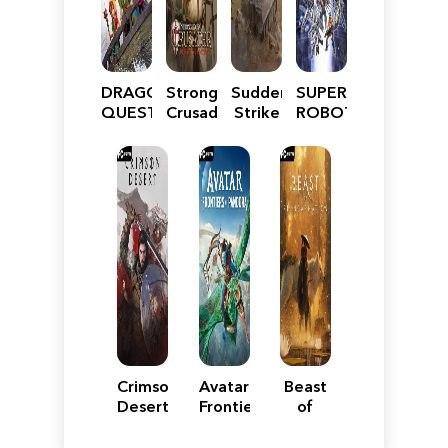
DRAGON
Stronghold
Sudden
SUPER
QUEST
Crusader:
Strike
ROBOT
VII
Definitive
5
WARS
Reimagined
Edition
Y
Crimson
Avatar:
Beast
Desert
Frontiers
of
of
Reincarnation
Pandora