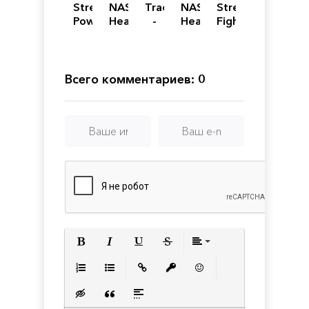
Street
NASCAR
Tracks
NASCAR
Street
Power
Heat
-
Heat
Fighter
Football
5 -
The
4 -
V:
Ultimate
Family
Gold
Arcade
Edition
Friendly
Edition
Edition
Open
Всего комментариев: 0
World
Train
Set
Game
Полужирный
Курсив
Подчеркнутый
Зачеркнутый
Выравнивани
Нумерованный список
Маркированный список
Вставить ссылку
Вставить защищенную с
Вставить смайлик