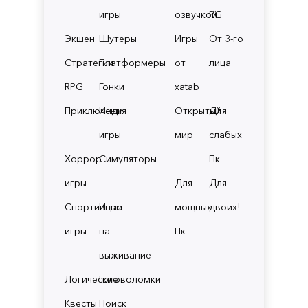
игры
озвучкой
RG
Экшен
Шутеры
Игры
От 3-го
Стратегии
Платформеры
от
лица
RPG
Гонки
xatab
Приключения
Инди
Открытый
Для
игры
мир
слабых
Хоррор
Симуляторы
Пк
игры
Для
Для
Спортивные
Игры
мощных
двоих!
игры
на
Пк
выживание
Логические
Головоломки
Квесты
Поиск