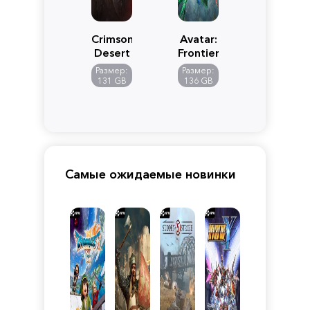
Crimson
Avatar:
Desert
Frontiers
of
Размер:
Размер:
Pandora
131 GB
136 GB
Самые ожидаемые новинки