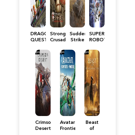
DRAGON
Stronghold
Sudden
SUPER
QUEST
Crusader:
Strike
ROBOT
VII
Definitive
5
WARS
Reimagined
Edition
Y
Crimson
Avatar:
Beast
Desert
Frontiers
of
of
Reincarnation