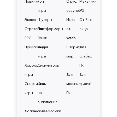
Новинки
Топ
С рус.
Механики
игры
озвучкой
RG
Экшен
Шутеры
Игры
От 3-го
Стратегии
Платформеры
от
лица
RPG
Гонки
xatab
Приключения
Инди
Открытый
Для
игры
мир
слабых
Хоррор
Симуляторы
Пк
игры
Для
Для
Спортивные
Игры
мощных
двоих!
игры
на
Пк
выживание
Логические
Головоломки