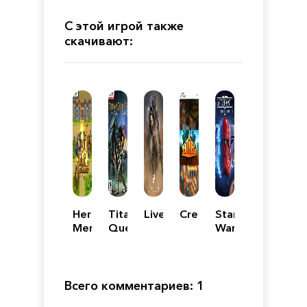
С этой игрой также
скачивают:
Heroic
Titan
Livelock
Creativerse
Star
Mercenaries
Quest:
Wars
Immortal
Battlefront
Throne
II -
Celebration
Edition
Всего комментариев: 1