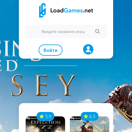
Войти
7
5.9
6.5