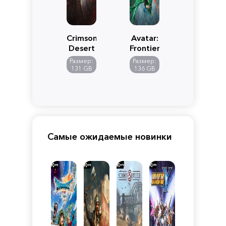
Crimson
Avatar:
Desert
Frontiers
of
Размер:
Размер:
Pandora
131 GB
136 GB
Самые ожидаемые новинки