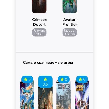
Crimson
Avatar:
Desert
Frontiers
of
Размер:
Размер:
Pandora
131 GB
136 GB
Самые скачиваемые игры
0
0
0
3.5