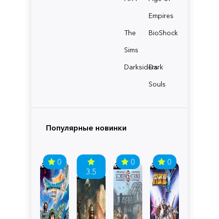
Empires
The
BioShock
Sims
Darksiders
Dark
Souls
Популярные новинки
0
0
0
3.5