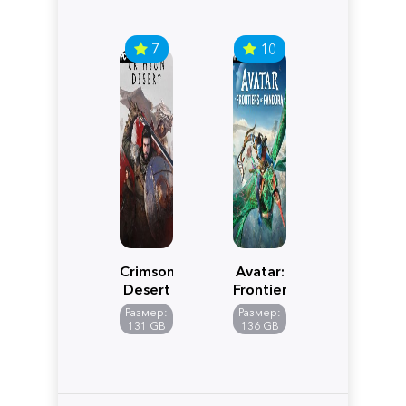
7
10
Crimson
Avatar:
Desert
Frontiers
of
Размер:
Размер:
Pandora
131 GB
136 GB