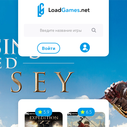
Войти
7
5.9
6.5