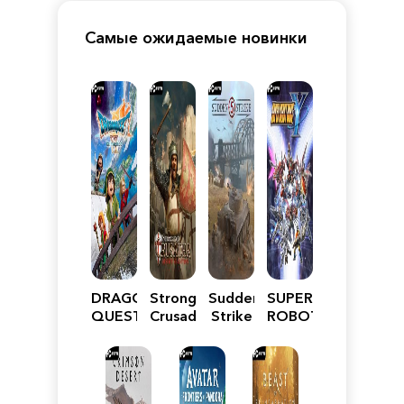
Самые ожидаемые новинки
DRAGON
Stronghold
Sudden
SUPER
QUEST
Crusader:
Strike
ROBOT
VII
Definitive
5
WARS
Reimagined
Edition
Y