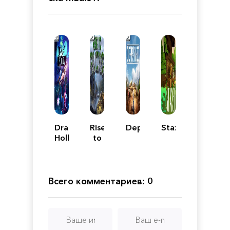
Drake
Rise
Depraved
Staxel
Hollow
to
Ruins
Всего комментариев: 0