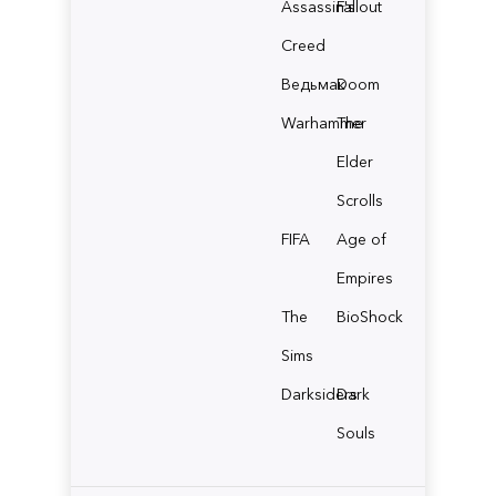
Assassin's
Fallout
Creed
Ведьмак
Doom
Warhammer
The
Elder
Scrolls
FIFA
Age of
Empires
The
BioShock
Sims
Darksiders
Dark
Souls