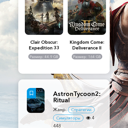
n's Creed
Clair Obscur:
Kingdom Come:
The La
dows
Expedition 33
Deliverance II
Pa
Rema
: 117 GB
Размер: 44.9 GB
Размер: 164 GB
Размер
AstronTycoon2:
Ritual
Жанр:
Стратегии
4
Симуляторы
448