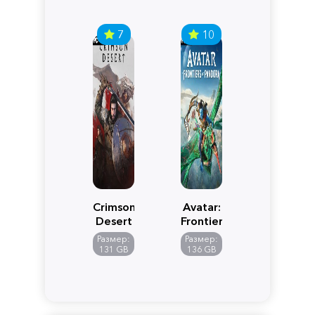
7
10
Crimson
Avatar:
Desert
Frontiers
of
Размер:
Размер:
Pandora
131 GB
136 GB