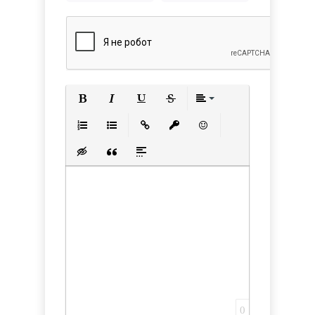
Полужирный
Курсив
Подчеркнутый
Зачеркнутый
Выравнивани
Нумерованный список
Маркированный список
Вставить ссылку
Вставить защищенную с
Вставить смайлик
Вставка скрытого текста
Вставка цитаты
Вставка спойлера
0