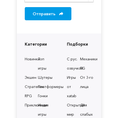
Отправить
Категории
Подборки
Новинки
Топ
С рус.
Механики
игры
озвучкой
RG
Экшен
Шутеры
Игры
От 3-го
Стратегии
Платформеры
от
лица
RPG
Гонки
xatab
Приключения
Инди
Открытый
Для
игры
мир
слабых