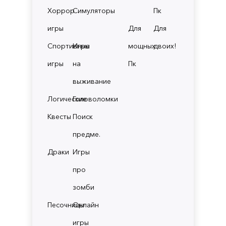
Хоррор
Симуляторы
Пк
игры
Для
Для
Спортивные
Игры
мощных
двоих!
игры
на
Пк
выживание
Логические
Головоломки
Квесты
Поиск
предме.
Драки
Игры
про
зомби
Песочницы
Онлайн
игры