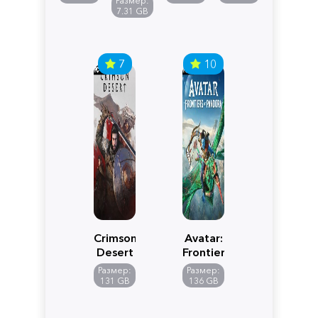
Размер:
Edition
7.31 GB
7
10
Crimson
Avatar:
Desert
Frontiers
of
Размер:
Размер:
Pandora
131 GB
136 GB