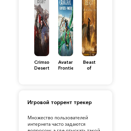
Crimson
Avatar:
Beast
Desert
Frontiers
of
of
Reincarnation
Pandora
Игровой торрент трекер
Множество пользователей
интернета часто задаются
вопросом: а где отыскать такой