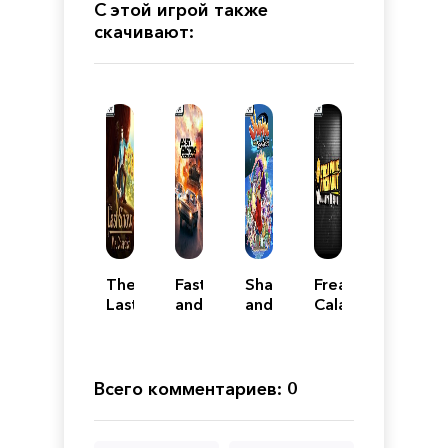
С этой игрой также
скачивают:
The
Fast
Shantae
Freakout:
Last
and
and
Calamity
Show
Furious
the
TV
of
Crossroads
Seven
Show
Mr.
Sirens
Chardish
Всего комментариев: 0