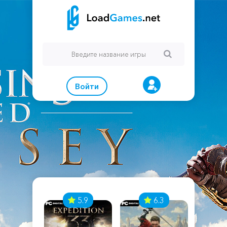
Войти
7
5.9
6.3