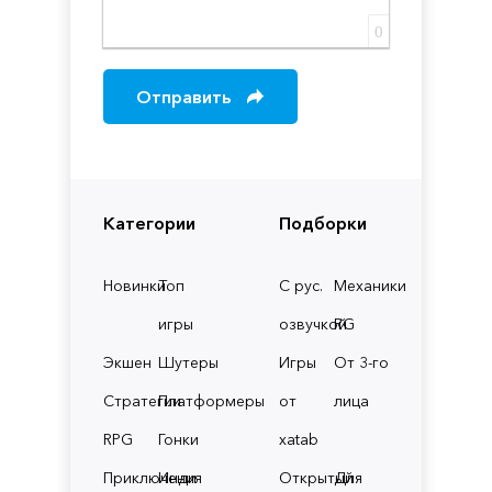
0
Отправить
Категории
Подборки
Новинки
Топ
С рус.
Механики
игры
озвучкой
RG
Экшен
Шутеры
Игры
От 3-го
Стратегии
Платформеры
от
лица
RPG
Гонки
xatab
Приключения
Инди
Открытый
Для