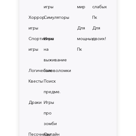
игры
мир
слабых
Хоррор
Симуляторы
Пк
игры
Для
Для
Спортивные
Игры
мощных
двоих!
игры
на
Пк
выживание
Логические
Головоломки
Квесты
Поиск
предме.
Драки
Игры
про
зомби
Песочницы
Онлайн