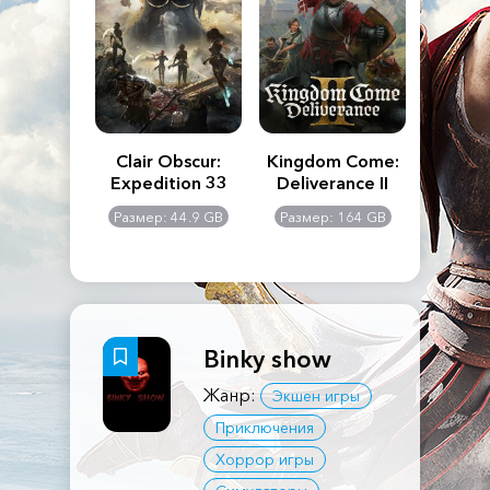
n's Creed
Clair Obscur:
Kingdom Come:
The La
dows
Expedition 33
Deliverance II
Pa
Rema
: 117 GB
Размер: 44.9 GB
Размер: 164 GB
Размер
Binky show
Жанр:
Экшен игры
Приключения
Хоррор игры