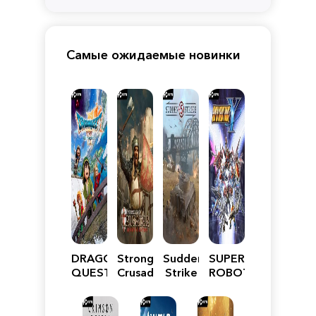
Самые ожидаемые новинки
DRAGON
Stronghold
Sudden
SUPER
QUEST
Crusader:
Strike
ROBOT
VII
Definitive
5
WARS
Reimagined
Edition
Y