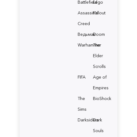
Battlefield
Lego
Assassin's
Fallout
Creed
Ведьмак
Doom
Warhammer
The
Elder
Scrolls
FIFA
Age of
Empires
The
BioShock
Sims
Darksiders
Dark
Souls