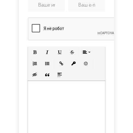
Полужирный
Курсив
Подчеркнутый
Зачеркнутый
Выравнивани
Нумерованный список
Маркированный список
Вставить ссылку
Вставить защищенную с
Вставить смайлик
Вставка скрытого текста
Вставка цитаты
Вставка спойлера