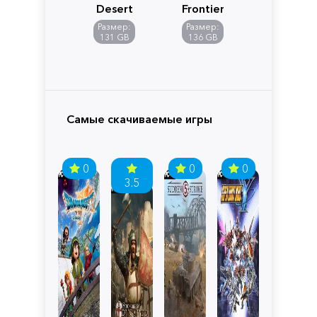
Desert
Frontiers
of
Размер:
Размер:
Pandora
131 GB
136 GB
Самые скачиваемые игры
0
0
0
3.5