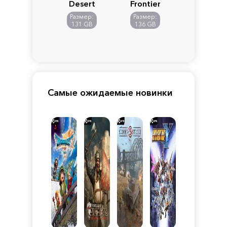
Desert
Frontiers
of
Размер:
Размер:
Pandora
131 GB
136 GB
Самые ожидаемые новинки