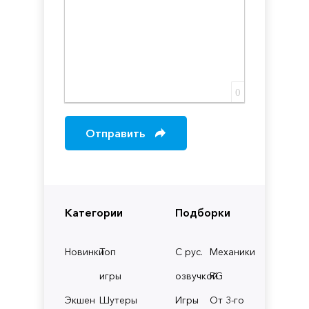
0
Отправить
Категории
Подборки
Новинки
Топ
С рус.
Механики
игры
озвучкой
RG
Экшен
Шутеры
Игры
От 3-го