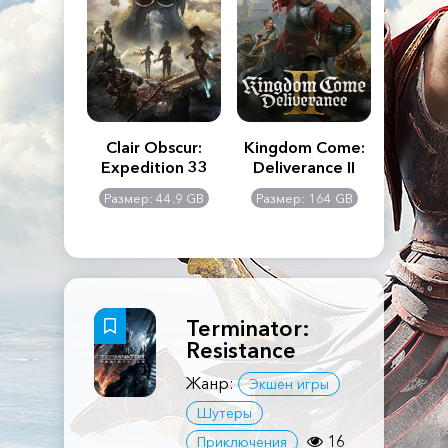
n's Creed
Clair Obscur:
Kingdom Come:
The La
dows
Expedition 33
Deliverance II
Pa
Rema
: 117 GB
Размер: 44.9 GB
Размер: 164 GB
Размер
Terminator:
Resistance
Жанр:
Экшен игры
Шутеры
16
Приключения