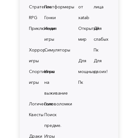
Стратегии
Платформеры
от
лица
RPG
Гонки
xatab
Приключения
Инди
Открытый
Для
игры
мир
слабых
Хоррор
Симуляторы
Пк
игры
Для
Для
Спортивные
Игры
мощных
двоих!
игры
на
Пк
выживание
Логические
Головоломки
Квесты
Поиск
предме.
Драки
Игры