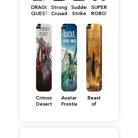
DRAGON
Stronghold
Sudden
SUPER
QUEST
Crusader:
Strike
ROBOT
VII
Definitive
5
WARS
Reimagined
Edition
Y
Crimson
Avatar:
Beast
Desert
Frontiers
of
of
Reincarnation
Pandora