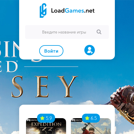
Войти
7
5.9
6.5