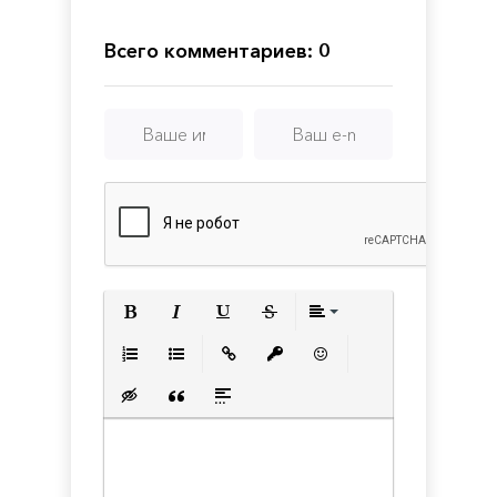
Director's
Age
Special
Cut
of
Edition
Resistance
Всего комментариев: 0
Tactics
Полужирный
Курсив
Подчеркнутый
Зачеркнутый
Выравнивани
Нумерованный список
Маркированный список
Вставить ссылку
Вставить защищенную с
Вставить смайлик
Вставка скрытого текста
Вставка цитаты
Вставка спойлера