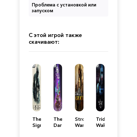
Проблема с установкой или
запуском
С этой игрой также
скачивают:
The
The
Stronghold:
Trident's
Signifier
Dark
Warlords
Wake
-
Crystal:
-