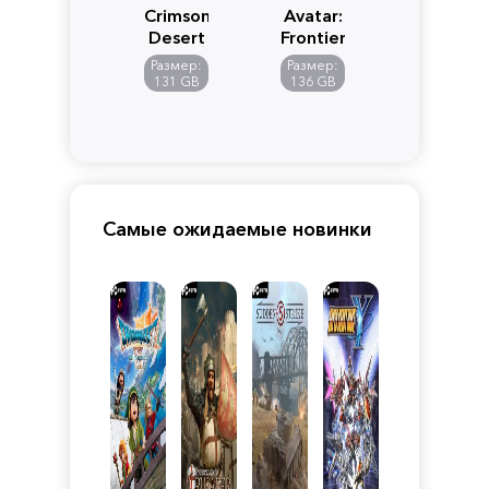
Crimson
Avatar:
Desert
Frontiers
of
Размер:
Размер:
Pandora
131 GB
136 GB
Самые ожидаемые новинки