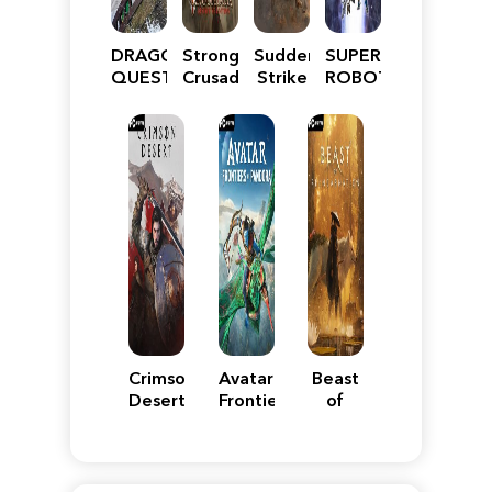
DRAGON
Stronghold
Sudden
SUPER
QUEST
Crusader:
Strike
ROBOT
VII
Definitive
5
WARS
Reimagined
Edition
Y
Crimson
Avatar:
Beast
Desert
Frontiers
of
of
Reincarnation
Pandora