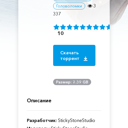
3
Головоломки
337
10
Скачать
торрент
Размер: 2.39 GB
Описание
Разработчик:
StickyStoneStudio