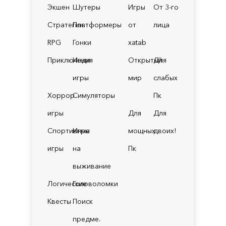
Экшен
Шутеры
Игры
От 3-го
Стратегии
Платформеры
от
лица
RPG
Гонки
xatab
Приключения
Инди
Открытый
Для
игры
мир
слабых
Хоррор
Симуляторы
Пк
игры
Для
Для
Спортивные
Игры
мощных
двоих!
игры
на
Пк
выживание
Логические
Головоломки
Квесты
Поиск
предме.