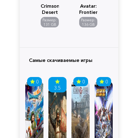
Crimson
Avatar:
Desert
Frontiers
of
Размер:
Размер:
Pandora
131 GB
136 GB
Самые скачиваемые игры
0
0
0
3.5