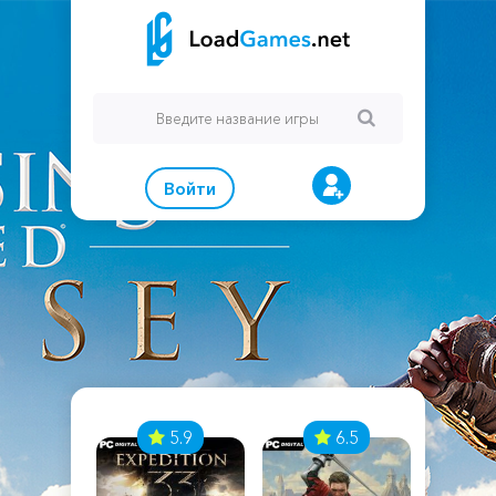
Войти
7
5.9
6.5