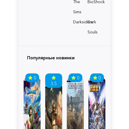
The
BioShock
Sims
Darksiders
Dark
Souls
Популярные новинки
0
0
0
3.5