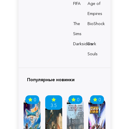
FIFA
Age of
Empires
The
BioShock
Sims
Darksiders
Dark
Souls
Популярные новинки
0
0
0
3.5