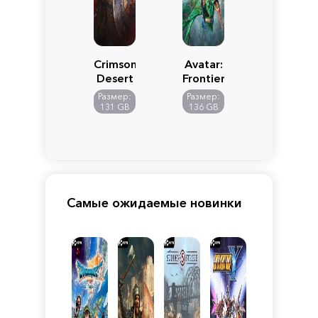
Crimson
Avatar:
Desert
Frontiers
of
Размер:
Размер:
Pandora
131 GB
136 GB
Самые ожидаемые новинки