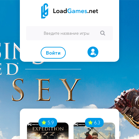
Войти
7
5.9
6.3