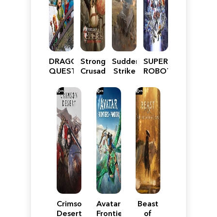
DRAGON
Stronghold
Sudden
SUPER
QUEST
Crusader:
Strike
ROBOT
VII
Definitive
5
WARS
Reimagined
Edition
Y
Crimson
Avatar:
Beast
Desert
Frontiers
of