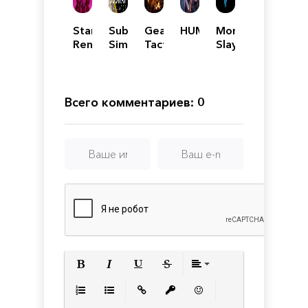
Star
Subway
Gears
HUMANKIND
Monster
Renegades
Simulator
Tactics
Slayers
-
Deluxe
Edition
Всего комментариев: 0
Полужирный
Курсив
Подчеркнутый
Зачеркнутый
Выравнивани
Нумерованный список
Маркированный список
Вставить ссылку
Вставить защищенную с
Вставить смайлик