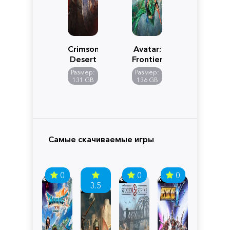
Crimson
Avatar:
Desert
Frontiers
of
Размер:
Размер:
Pandora
131 GB
136 GB
Самые скачиваемые игры
0
0
0
3.5