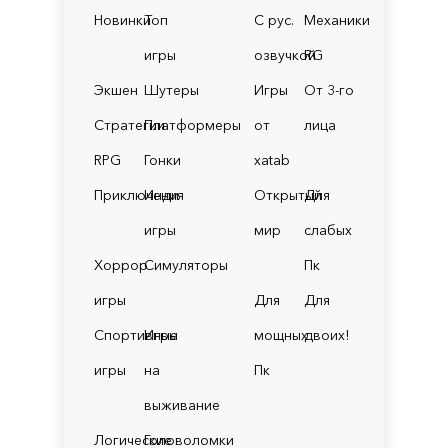
Новинки
Топ
С рус.
Механики
игры
озвучкой
RG
Экшен
Шутеры
Игры
От 3-го
Стратегии
Платформеры
от
лица
RPG
Гонки
xatab
Приключения
Инди
Открытый
Для
игры
мир
слабых
Хоррор
Симуляторы
Пк
игры
Для
Для
Спортивные
Игры
мощных
двоих!
игры
на
Пк
выживание
Логические
Головоломки