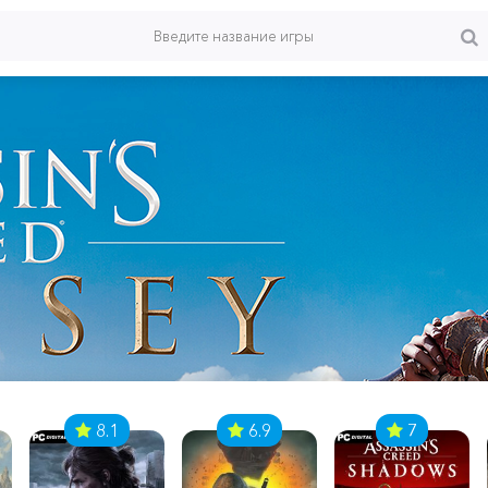
8.1
6.9
7