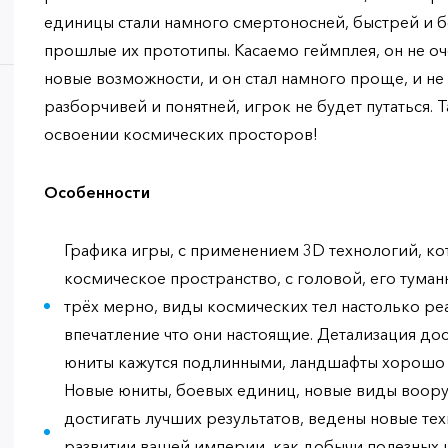
единицы стали намного смертоносней, быстрей и 
прошлые их прототипы. Касаемо геймплея, он не оч
новые возможности, и он стал намного проще, и не
разборчивей и понятней, игрок не будет путаться. Т
освоении космических просторов!
Особенности
Графика игры, с применением 3D технологий, ко
космическое пространство, с головой, его туман
трёх мерно, виды космических тел настолько ре
впечатление что они настоящие. Детализация дост
юниты кажутся подлинными, ландшафты хорошо
Новые юниты, боевых единиц, новые виды воору
достигать лучших результатов, ведены новые те
развитии вашей империи, как добычи полезных и