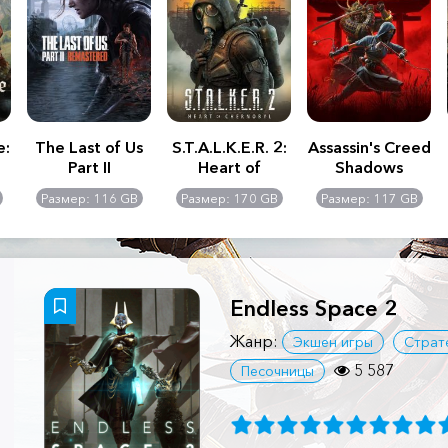
e:
The Last of Us
S.T.A.L.K.E.R. 2:
Assassin's Creed
Part II
Heart of
Shadows
Remastered
Chernobyl -
Размер: 116 GB
Размер: 170 GB
Размер: 117 GB
Ultimate Edition
Endless Space 2
Жанр:
Экшен игры
Страт
5 587
Песочницы