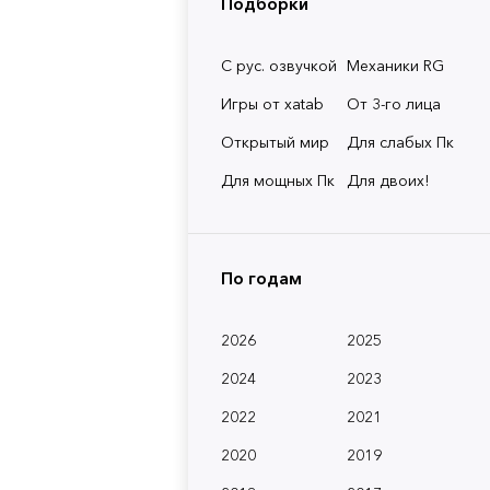
Подборки
С рус. озвучкой
Механики RG
Игры от xatab
От 3-го лица
Открытый мир
Для слабых Пк
Для мощных Пк
Для двоих!
По годам
2026
2025
2024
2023
2022
2021
2020
2019