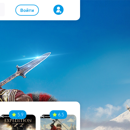
Войти
5.9
6.5
8.1