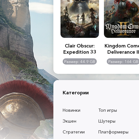
.R. 2:
Assassin's Creed
Clair Obscur:
Kingdom Com
of
Shadows
Expedition 33
Deliverance II
l -
0 GB
Размер: 117 GB
Размер: 44.9 GB
Размер: 164 GB
dition
Категории
Новинки
Топ игры
Экшен
Шутеры
Стратегии
Платформеры