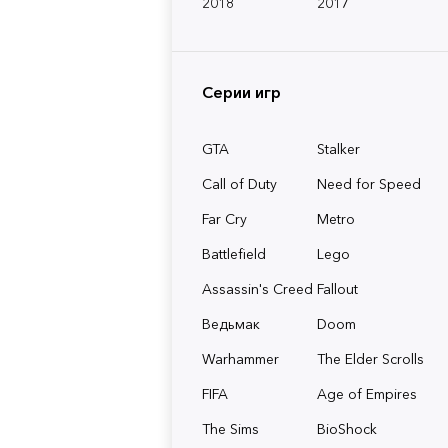
2018
2017
Серии игр
GTA
Stalker
Call of Duty
Need for Speed
Far Cry
Metro
Battlefield
Lego
Assassin's Creed
Fallout
Ведьмак
Doom
Warhammer
The Elder Scrolls
FIFA
Age of Empires
The Sims
BioShock