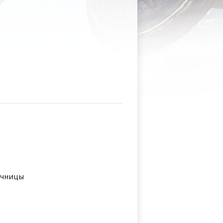
очницы