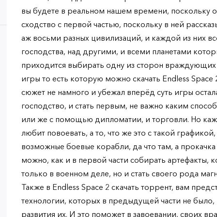
вы будете в реальном нашем времени, поскольку о
сходство с первой частью, поскольку в ней расска
аж восьми разных цивилизаций, и каждой из них вс
господства, над другими, и всеми планетами котор
приходится выбирать одну из сторон враждующих 
игры то есть которую можно скачать Endless Space 2
сюжет не намного и убежал вперёд суть игры осталас
господство, и стать первым, не важно каким способ
или же с помощью дипломатии, и торговли. Но ка
любит повоевать, а то, что же это с такой графикой
возможные боевые корабли, да что там, а прокачка
можно, как и в первой части собирать артефакты, 
только в военном деле, но и стать своего рода ма
Также в Endless Space 2 скачать торрент, вам предс
технологии, которых в предыдущей части не было, 
развития их. И это поможет в завоевании, своих вр