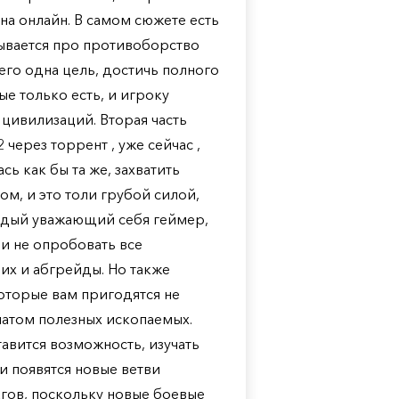
на онлайн. В самом сюжете есть
зывается про противоборство
его одна цель, достичь полного
ые только есть, и игроку
цивилизаций. Вторая часть
 через торрент , уже сейчас ,
ь как бы та же, захватить
ом, и это толи грубой силой,
ждый уважающий себя геймер,
, и не опробовать все
 их и абгрейды. Но также
которые вам пригодятся не
гнатом полезных ископаемых.
тавится возможность, изучать
и появятся новые ветви
агов, поскольку новые боевые