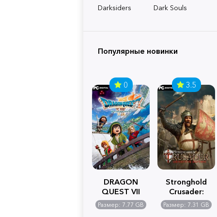
Darksiders
Dark Souls
Популярные новинки
0
3.5
DRAGON
Stronghold
QUEST VII
Crusader:
Reimagined
Definitive
Размер: 7.77 GB
Размер: 7.31 GB
Edition