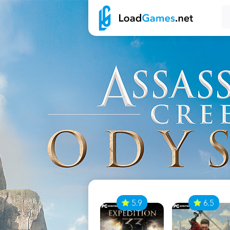
7
5.9
6.5